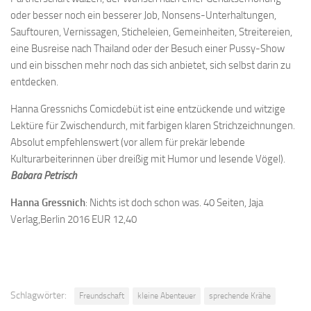
oder besser noch ein besserer Job, Nonsens-Unterhaltungen,
Sauftouren, Vernissagen, Sticheleien, Gemeinheiten, Streitereien,
eine Busreise nach Thailand oder der Besuch einer Pussy-Show
und ein bisschen mehr noch das sich anbietet, sich selbst darin zu
entdecken.
Hanna Gressnichs Comicdebüt ist eine entzückende und witzige
Lektüre für Zwischendurch, mit farbigen klaren Strichzeichnungen.
Absolut empfehlenswert (vor allem für prekär lebende
Kulturarbeiterinnen über dreißig mit Humor und lesende Vögel).
Babara Petrisch
Hanna Gressnich
: Nichts ist doch schon was. 40 Seiten, Jaja
Verlag,Berlin 2016 EUR 12,40
Schlagwörter:
Freundschaft
kleine Abenteuer
sprechende Krähe