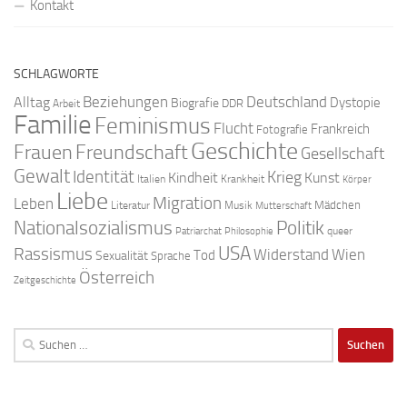
Kontakt
SCHLAGWORTE
Beziehungen
Deutschland
Alltag
Dystopie
Biografie
DDR
Arbeit
Familie
Feminismus
Flucht
Frankreich
Fotografie
Geschichte
Freundschaft
Frauen
Gesellschaft
Gewalt
Identität
Krieg
Kindheit
Kunst
Italien
Krankheit
Körper
Liebe
Migration
Leben
Mädchen
Literatur
Musik
Mutterschaft
Nationalsozialismus
Politik
queer
Patriarchat
Philosophie
USA
Rassismus
Widerstand
Wien
Tod
Sexualität
Sprache
Österreich
Zeitgeschichte
Suchen
nach: