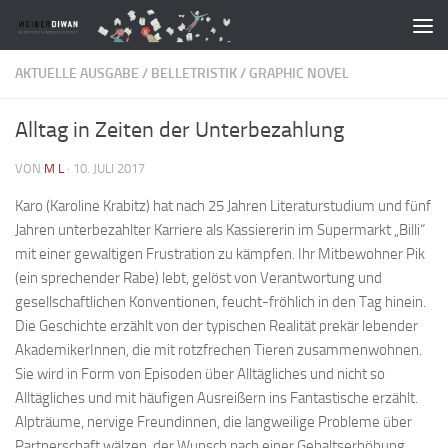
Zum Inhalt springen
AKTUELLE AUSGABE
/
BELLETRISTIK
/
GRAPHIC NOVEL
Alltag in Zeiten der Unterbezahlung
VON
M L
·
10. JULI 2017
Karo (Karoline Krabitz) hat nach 25 Jahren Literaturstudium und fünf
Jahren unterbezahlter Karriere als Kassiererin im Supermarkt „Billi“
mit einer gewaltigen Frustration zu kämpfen. Ihr Mitbewohner Pik
(ein sprechender Rabe) lebt, gelöst von Verantwortung und
gesellschaftlichen Konventionen, feucht-fröhlich in den Tag hinein.
Die Geschichte erzählt von der typischen Realität prekär lebender
AkademikerInnen, die mit rotzfrechen Tieren zusammenwohnen.
Sie wird in Form von Episoden über Alltägliches und nicht so
Alltägliches und mit häufigen Ausreißern ins Fantastische erzählt.
Alpträume, nervige Freundinnen, die langweilige Probleme über
Partnerschaft wälzen, der Wunsch nach einer Gehaltserhöhung