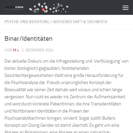
Zum Inhalt springen
PSYCHE UND BERATUNG
/
WISSENSCHAFT & SACHBUCH
Binar/Identitäten
VON
M L
·
2. DEZEMBER 2024
Der aktuelle Diskurs um die Infragestellung und ‚Verflüssigung’ von
bisher (biologisch) geglaubten, feststehenden
Geschlechtergewissheiten stellt eine große Herausforderung für
die Psychoanalyse dar. Freuds ursprüngliches Konzept der
Bisexualität war seiner Zeit damals weit voraus und schien lange
vergessen. Nun rückt es wieder ins Zentrum der Aufmerksamkeit
und wird durch konkrete PatientInnen, die ihre Transidentitäten
und Nichtbinaren Identitäten in die Praxen der
PsychoanalytikerInnen bringen, virulent. Sogar Judith Butlers
Konzept von Doing Gender ist damit überholt. Es geht um eine
Absage an Biologismen, eine Absage an einen patriarchal-