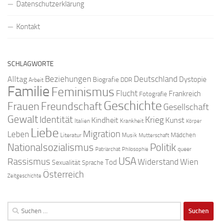
Datenschutzerklärung
Kontakt
SCHLAGWORTE
Beziehungen
Deutschland
Alltag
Dystopie
Biografie
DDR
Arbeit
Familie
Feminismus
Flucht
Frankreich
Fotografie
Geschichte
Freundschaft
Frauen
Gesellschaft
Gewalt
Identität
Krieg
Kindheit
Kunst
Italien
Krankheit
Körper
Liebe
Migration
Leben
Mädchen
Literatur
Musik
Mutterschaft
Nationalsozialismus
Politik
queer
Patriarchat
Philosophie
USA
Rassismus
Widerstand
Wien
Tod
Sexualität
Sprache
Österreich
Zeitgeschichte
Suchen
nach: