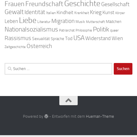
Geschichte
Freundschaft
Frauen
Gesellschaft
Gewalt
Identität
Krieg
Kindheit
Kunst
Italien
Krankheit
Körper
Liebe
Migration
Leben
Mädchen
Literatur
Musik
Mutterschaft
Nationalsozialismus
Politik
queer
Patriarchat
Philosophie
USA
Rassismus
Widerstand
Wien
Tod
Sexualität
Sprache
Österreich
Zeitgeschichte
Suchen
nach:
Powered by
- Entworfen mit dem
Hueman-Theme