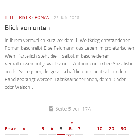
BELLETRISTIK
/
ROMANE
22. JUNI 2026
Blick von unten
In ihrem vermutlich kurz vor dem 1. Weltkrieg entstandenen
Roman beschreibt Else Feldmann das Leben im proletarischen
Wien. Parteilich steht die – selbst in bescheidenen
Verhältnissen aufgewachsene – Autorin und aktive Sozialistin
an der Seite jener, die gesellschaftlich und politisch an den
Rand gedrängt werden: Fabriksarbeiterinnen, deren Kinder
oder Waisen...
Seite 5 von 174
«
Erste
«
...
3
4
5
6
7
...
10
20
30
...
»