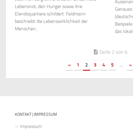
Auseinan
Lebensnot, den Hunger sowie ihre
Genauso 
Elendsquartiere schildert. ­Feldmann
(deutsch
beschreibt die Lebenswirklichkeit der
Beispiele
Menschen...
das lokal
Seite 2 von 6
«
1
2
3
4
5
...
»
KONTAKT | IMPRESSUM
Impressum