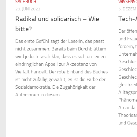
SACHBUCH
WISSENS
29. JUNI 2023
5. DEZEM
Radikal und solidarisch – Wie
Tech-A
bitte?
Der öffe
und Frau
Das erste Gefühl sagt der Leserin, das passt
fördern, t
nicht zusammen. Bereits beim Durchblättern
Unterneh
wird jedoch rasch klar, dass es sich um einen
Geschlec
eindringlichen Appell zur Akzeptanz von
Geschlec
Vielfalt handelt. Der rote Einband des Buches
Geschlec
ist nicht zufällig gewählt, es ist die Farbe der
gleichzei
Sozialdemokratie. Die Zugehörigkeit der
Alltagsp
Autor:innen in diesem...
Phänomen
Amanda R
Theoriea
und Gesch