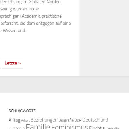
dersetzung im Globalen Norden.
wenig wurden in der
sprachigen) Academia praktische
 erforscht, die dem entgegen auf eine
e Wissen und...
Letzte »
SCHLAGWORTE
Beziehungen
Deutschland
Alltag
Biografie
DDR
Arbeit
Familie
Feminismus
Flucht
Dystopie
Fotografie