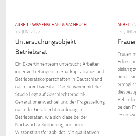
ARBEIT
/
WISSENSCHAFT & SACHBUCH
ARBEIT
/
15. JUNI 2022
15. JUNI 
Untersuchungsobjekt
Frauen
Betriebsrat
Frauen­ m
Erforsch
Ein Expert­­innenteam untersucht Arbeiter­­
bislang z
innenvertretungen im Spätkapitalismus und
berücksi
Betriebsratskörperschaften in Deutschland
ermöglich
nach ihrer Diversität. Der Schwerpunkt der
diesbezüg
Studie liegt auf Geschlechterpolitik,
Behinder
Generationenwechsel und der Fragestellung
beiden F
nach der Geschlechterordnung in
lesenswer
Betriebsräten, wie sich diese bei der
Nachwuchsrekrutierung und beim
Wissenstransfer abbildet. Mit qualitativen