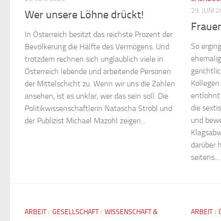
29. JUNI 
Wer unsere Löhne drückt!
Frauen
In Österreich besitzt das reichste Prozent der
So erging
Bevölkerung die Hälfte des Vermögens. Und
ehemalige
trotzdem rechnen sich unglaublich viele in
gerichtl
Österreich lebende und arbeitende Personen
Kollegen
der Mittelschicht zu. Wenn wir uns die Zahlen
entlohnt
ansehen, ist es unklar, wer das sein soll. Die
die sexti
Politikwissenschaftlerin Natascha Strobl und
und bewe
der Publizist Michael Mazohl zeigen...
Klagsabw
darüber 
seitens...
ARBEIT
/
GESELLSCHAFT
/
WISSENSCHAFT &
ARBEIT
/