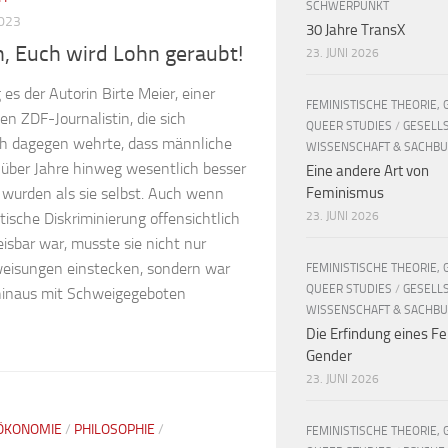
SCHWERPUNKT
2023
30 Jahre TransX
, Euch wird Lohn geraubt!
23. JUNI 2026
 es der Autorin Birte Meier, einer
FEMINISTISCHE THEORIE, 
n ZDF-Journalistin, die sich
QUEER STUDIES
/
GESELL
ich dagegen wehrte, dass männliche
WISSENSCHAFT & SACHB
 über Jahre hinweg wesentlich besser
Eine andere Art von
Feminismus
 wurden als sie selbst. Auch wenn
23. JUNI 2026
stische Diskriminierung offensichtlich
isbar war, musste sie nicht nur
eisungen einstecken, sondern war
FEMINISTISCHE THEORIE, 
QUEER STUDIES
/
GESELL
hinaus mit Schweigegeboten
WISSENSCHAFT & SACHB
Die Erfindung eines Fe
Gender
23. JUNI 2026
ÖKONOMIE
/
PHILOSOPHIE
/
FEMINISTISCHE THEORIE, 