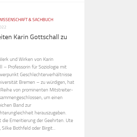
WISSENSCHAFT & SACHBUCH
2022
iten Karin Gottschall zu
erk und Wirken von Karin
l – Professorin für Soziologie mit
erpunkt Geschlechterverhältnisse
niversität Bremen – zu würdigen, hat
 Reihe von prominenten Mitstreiter­­
sammengeschlossen, um einen
ichen Band zur
hterungleichheit herauszugeben.
t die Emeritierung der Geehrten. Ute
Silke Bothfeld oder Birgit...