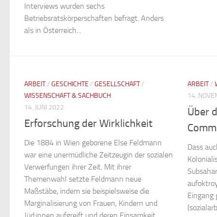
Interviews wurden sechs
Betriebsratskörperschaften befragt. Anders
als in Österreich...
ARBEIT
/
GESCHICHTE
/
GESELLSCHAFT
/
ARBEIT
/
WISSENSCHAFT & SACHBUCH
14. NOVE
14. JUNI 2022
Über d
Erforschung der Wirklichkeit
Commu
Die 1884 in Wien geborene Else ­Feldmann
Dass auch
war eine unermüdliche Zeitzeugin der sozialen
Kolonial
Verwerfungen ihrer Zeit. Mit ihrer
Subsahar
Themenwahl setzte ­Feldmann neue
aufoktroy
Maßstäbe, indem sie beispielsweise die
Eingang 
Marginalisierung von Frauen, Kindern und
(sozialar
Jüd:innen aufgreift und deren Einsamkeit,