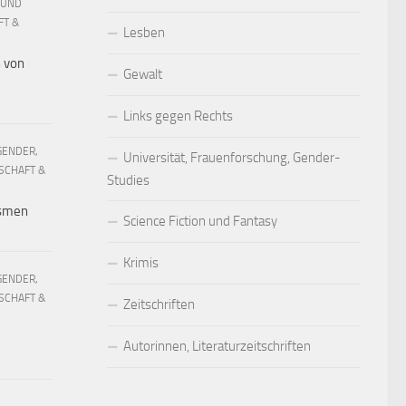
 UND
FT &
Lesben
h von
Gewalt
Links gegen Rechts
GENDER,
Universität, Frauenforschung, Gender-
SCHAFT &
Studies
ismen
Science Fiction und Fantasy
Krimis
GENDER,
SCHAFT &
Zeitschriften
Autorinnen, Literaturzeitschriften