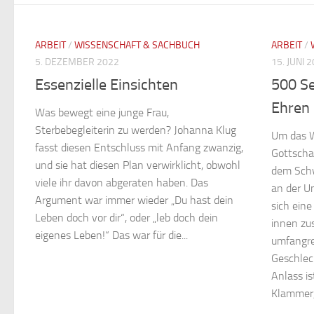
ARBEIT
/
WISSENSCHAFT & SACHBUCH
ARBEIT
/
5. DEZEMBER 2022
15. JUNI 
Essenzielle Einsichten
500 Se
Ehren
Was bewegt eine junge Frau,
Sterbebegleiterin zu werden? Johanna Klug
Um das W
fasst diesen Entschluss mit Anfang zwanzig,
Gottschal
und sie hat diesen Plan verwirklicht, obwohl
dem Schw
viele ihr davon abgeraten haben. Das
an der U
Argument war immer wieder „Du hast dein
sich eine
Leben doch vor dir“, oder „leb doch dein
innen zu
eigenes Leben!“ Das war für die...
umfangre
Geschlec
Anlass is
Klammer, 