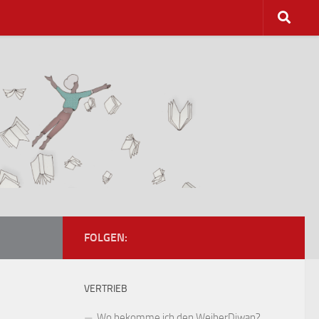
FOLGEN:
VERTRIEB
Wo bekomme ich den WeiberDiwan?