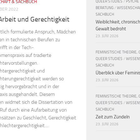
QUEER STUDIES
/
PSYCHE
CHAFT & SACHBUCH
BERATUNG
/
WISSENSCHA
BER 2022
SACHBUCH
rbeit und Gerechtigkeit
Weiblichkeit, chronisc
Gewalt bedroht
ntlich formulierte Anspruch, Mädchen
23. JUNI 2026
en in technischen Berufen zu
rifft in der Tech-
FEMINISTISCHE THEORIE, 
menspraxis auf tradierte
QUEER STUDIES
/
WISSEN
htervorstellungen.
SACHBUCH
htergerechtigkeit und
Überblick über Femin
hterungerechtigkeit werden so
23. JUNI 2026
tig hervorgebracht und in der
raxis ausgehandelt. Diesem
FEMINISTISCHE THEORIE, 
 widmet sich die Dissertation von
QUEER STUDIES
/
WISSEN
uf durch eine Aufarbeitung von
SACHBUCH
Zeit zum Zündeln
nsätzen zu Geschlecht, Gerechtigkeit
23. JUNI 2026
lechtergerechtigkeit....