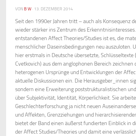
VON
B W
·
13. DEZEMBER 2014
Seit den 1990er Jahren tritt – auch als Konsequenz des
wieder stärker ins Zentrum des Erkenntnisinteresses.
entstandenen Affect Theories/Studies ist es, die mate
menschlicher Daseinsbedingungen neu auszuloten. 
hier erstmals in Deutsche übersetzte, Schlüsseltexte
Cvetkovich) aus dem anglophonen Bereich zeichnen 
heterogenen Ursprünge und Entwicklungen der Affect
aktuelle Diskussionen ein. Die Herausgeber_innen sig
sondern eine Erweiterung poststrukturalistischen un
über Subjektivität, Identität, Körperlichkeit. Sie arbei
Geschlechterforschung ja nicht neuen Auseinanders
und Affekten, Grenzziehungen und hierarchisierenden
bietet der Band einen äußerst fundierten Einblick i
der Affect Studies/Theories und damit eine verlässlic