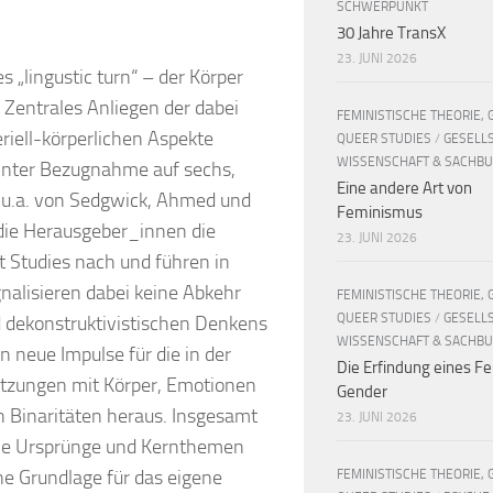
SCHWERPUNKT
30 Jahre TransX
23. JUNI 2026
 „lingustic turn“ – der Körper
 Zentrales Anliegen der dabei
FEMINISTISCHE THEORIE, 
riell-körperlichen Aspekte
QUEER STUDIES
/
GESELL
WISSENSCHAFT & SACHB
Unter Bezugnahme auf sechs,
Eine andere Art von
 (u.a. von Sedgwick, Ahmed und
Feminismus
die Herausgeber_innen die
23. JUNI 2026
 Studies nach und führen in
nalisieren dabei keine Abkehr
FEMINISTISCHE THEORIE, 
QUEER STUDIES
/
GESELL
d dekonstruktivistischen Denkens
WISSENSCHAFT & SACHB
ten neue Impulse für die in der
Die Erfindung eines Fe
etzungen mit Körper, Emotionen
Gender
 Binaritäten heraus. Insgesamt
23. JUNI 2026
n die Ursprünge und Kernthemen
he Grundlage für das eigene
FEMINISTISCHE THEORIE, 