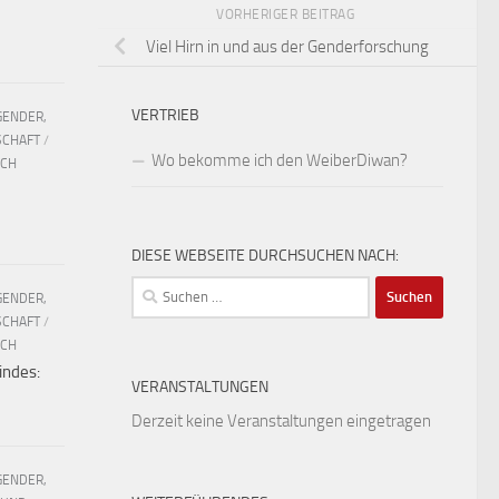
VORHERIGER BEITRAG
Viel Hirn in und aus der Genderforschung
VERTRIEB
GENDER,
SCHAFT
/
Wo bekomme ich den WeiberDiwan?
UCH
DIESE WEBSEITE DURCHSUCHEN NACH:
Suchen
GENDER,
nach:
SCHAFT
/
UCH
indes:
VERANSTALTUNGEN
Derzeit keine Veranstaltungen eingetragen
GENDER,