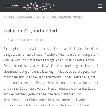
Zum Inhalt springen
AKTUELLE AUSGABE
/
BELLETRISTIK
/
GRAPHIC NOVEL
Liebe im 21. Jahrhundert
VON
M L
·
29. NOVEMBER 2017
Sicher gibt es auch Wichtigeres im Leben als die Liebe. Und klar ist
einiges, das für viele Frauen* weltweit damit in Verbindung steht,
von Gewalt und Unfreiheit geprägt. Aber Frollein Motte lebt in
Deutschland, ist 27 Jahre alt, Weiß, hetero und mag sich jetzt mal
abenteuerlustig und unvollständig mit Liebe beschäftigen. Also
macht sie sich über die Datingplattform Tinder Treffen aus, hat
guten und schlechten Sex, verliebt sich unsterblich, weint bitterlich
und sinniert über die diversen Frauenideale, die einer das Leben
schwer machen. Jede Menge lose feministischer und
liebesbezogener Gedankensplitter, mal mehr, mal weniger
tiefsinnig und stets von viel Pink, Rosa, Rot und Grautönen