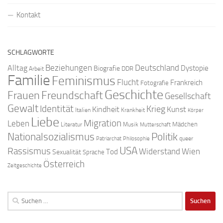
Kontakt
SCHLAGWORTE
Beziehungen
Deutschland
Alltag
Dystopie
Biografie
DDR
Arbeit
Familie
Feminismus
Flucht
Frankreich
Fotografie
Geschichte
Freundschaft
Frauen
Gesellschaft
Gewalt
Identität
Krieg
Kindheit
Kunst
Italien
Krankheit
Körper
Liebe
Migration
Leben
Mädchen
Literatur
Musik
Mutterschaft
Nationalsozialismus
Politik
queer
Patriarchat
Philosophie
USA
Rassismus
Widerstand
Wien
Tod
Sexualität
Sprache
Österreich
Zeitgeschichte
Suchen
nach: