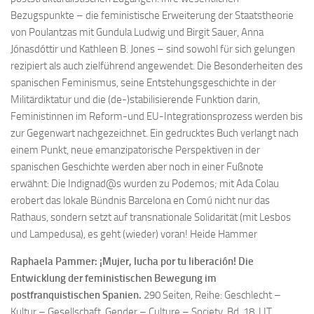
Bezugspunkte – die feministische Erweiterung der Staatstheorie
von Poulantzas mit Gundula Ludwig und Birgit Sauer, Anna
Jónasdóttir und Kathleen B. Jones – sind sowohl für sich gelungen
rezipiert als auch zielführend angewendet. Die Besonderheiten des
spanischen Feminismus, seine Entstehungsgeschichte in der
Militärdiktatur und die (de-)stabilisierende Funktion darin,
Feministinnen im Reform-und EU-Integrationsprozess werden bis
zur Gegenwart nachgezeichnet. Ein gedrucktes Buch verlangt nach
einem Punkt, neue emanzipatorische Perspektiven in der
spanischen Geschichte werden aber noch in einer Fußnote
erwähnt: Die Indignad@s wurden zu Podemos; mit Ada Colau
erobert das lokale Bündnis Barcelona en Comú nicht nur das
Rathaus, sondern setzt auf transnationale Solidarität (mit Lesbos
und Lampedusa), es geht (wieder) voran!
Heide Hammer
Raphaela Pammer: ¡Mujer, lucha por tu liberación!
Die
Entwicklung der feministischen Bewegung im
postfranquistischen Spanien.
290 Seiten, Reihe: Geschlecht –
Kultur – Gesellschaft. Gender – Culture – Society, Bd. 18, LIT