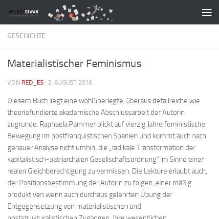
Zum Inhalt springen
GESCHICHTE
Materialistischer Feminismus
VON
RED_ES
·
2. AUGUST 2016
Diesem Buch liegt eine wohlüberlegte, überaus detailreiche wie
theoriefundierte akademische Abschlussarbeit der Autorin
zugrunde. Raphaela Pammer blickt auf vierzig Jahre feministische
Bewegung im postfranquistischen Spanien und kommt auch nach
genauer Analyse nicht umhin, die „radikale Transformation der
kapitalistisch-patriarchalen Gesellschaftsordnung“ im Sinne einer
realen Gleichberechtigung zu vermissen. Die Lektüre erlaubt auch,
der Positionsbestimmung der Autorin zu folgen, einer mäßig
produktiven wenn auch durchaus gelehrten Übung der
Entgegensetzung von materialistischen und
poststrukturalistischen Zugängen. Ihre wesentlichen