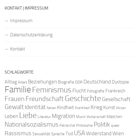
KONTAKT | IMPRESSUM
Impressum
Datenschutzerklärung
Kontakt
SCHLAGWORTE
Beziehungen
Deutschland
Alltag
Dystopie
Biografie
DDR
Arbeit
Familie
Feminismus
Flucht
Frankreich
Fotografie
Geschichte
Freundschaft
Frauen
Gesellschaft
Gewalt
Identität
Krieg
Kindheit
Kunst
Italien
Krankheit
Körper
Liebe
Migration
Leben
Mädchen
Literatur
Musik
Mutterschaft
Nationalsozialismus
Politik
queer
Patriarchat
Philosophie
USA
Rassismus
Widerstand
Wien
Tod
Sexualität
Sprache