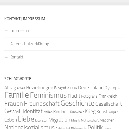
KONTAKT | IMPRESSUM
Impressum
Datenschutzerklärung
Kontakt
SCHLAGWORTE
Beziehungen
Deutschland
Alltag
Dystopie
Biografie
DDR
Arbeit
Familie
Feminismus
Flucht
Frankreich
Fotografie
Geschichte
Freundschaft
Frauen
Gesellschaft
Gewalt
Identität
Krieg
Kindheit
Kunst
Italien
Krankheit
Körper
Liebe
Migration
Leben
Mädchen
Literatur
Musik
Mutterschaft
Nationalsozialismus
Politik
queer
Patriarchat
Philosophie