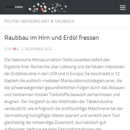
Zum Inhalt springen
POLITIK
/
WISSENSCHAFT & SACHBUCH
Raubbau im Hirn und Erdöl fressen
VON
M L
·
2. DEZEMBER 2024
Die italienische Klimajournalistin Stella Levantesi liefert das
Ergebnis ihrer Recherche über Lobbying und die fatalen Interessen
der Erdölindustrie in den USA und in Europa. Sie beschreibt in 12
Kapiteln die politisch-medialen Manipulationsstrategien jener, die
die schwerwiegenden gesundheitlichen Folgen durch das Abbauen
und Verbrennen fossiler Treibstoffe bewusst verharmlosen und
leugnen. Der Vergleich zu den Methoden der Tabakindustrie
verdeutlicht, wie erfolgreich die profitsüchtige Maschinerie bei der
Vermarktung hochgiftiger Waren operiert und verleiht dem Text
gleichzeitig die notwendige Zuversicht. Journalistisch gut
aufbereitet, stellt sie gezielte Falschinformationen der