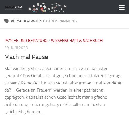
Zum Inhalt springen
VERSCHLAGWORTET:
ENTSPANNUNG
PSYCHE UND BERATUNG
/
WISSENSCHAFT & SACHBUCH
29. JUNI 2023
Mach mal Pause
Mal wieder gestresst von einem Termin zum nächsten
gerannt? Das Gefühl, nicht gut, schön oder erfolgreich genug
zu sein? Keine Zeit für sich selbst, aber immer für alle anderen
da? – Gerade an Frauen* werden in einer patriarchal
geprägten, kapitalistischen Gesellschaft mannigfache
Anforderungen herangetragen: Sie sollen am besten
gleichzeitig Karriere...