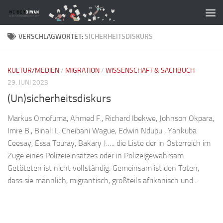
Zum Inhalt springen
VERSCHLAGWORTET:
SICHERHEITSDISKURS
KULTUR/MEDIEN
/
MIGRATION
/
WISSENSCHAFT & SACHBUCH
29. JUNI 2023
(Un)sicherheitsdiskurs
Markus Omofuma, Ahmed F., Richard Ibekwe, Johnson Okpara,
Imre B., Binali I., Cheibani Wague, Edwin Ndupu , Yankuba
Ceesay, Essa Touray, Bakary J.…. die Liste der in Österreich im
Zuge eines Polizeieinsatzes oder in Polizeigewahrsam
Getöteten ist nicht vollständig. Gemeinsam ist den Toten,
dass sie männlich, migrantisch, großteils afrikanisch und...