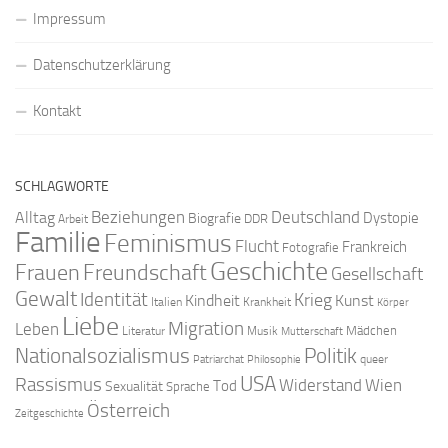
Impressum
Datenschutzerklärung
Kontakt
SCHLAGWORTE
Beziehungen
Deutschland
Alltag
Dystopie
Biografie
DDR
Arbeit
Familie
Feminismus
Flucht
Frankreich
Fotografie
Geschichte
Freundschaft
Frauen
Gesellschaft
Gewalt
Identität
Krieg
Kindheit
Kunst
Italien
Krankheit
Körper
Liebe
Migration
Leben
Mädchen
Literatur
Musik
Mutterschaft
Nationalsozialismus
Politik
queer
Patriarchat
Philosophie
USA
Rassismus
Widerstand
Wien
Tod
Sexualität
Sprache
Österreich
Zeitgeschichte