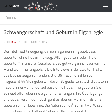
Zum Inhalt springen
KÖRPER
Schwangerschaft und Geburt in Eigenregie
VON
B W
·
13. DEZEMBER 2014
Der Titel macht neugierig, da man ja gemeinhin glaubt, dass
Geburten ohne Hebamme (sog. „Alleingeburten“ oder “freie
Geburten“) in unserer Gesellschaft so gut wie gar nicht vorkommen
– und wenn, nur ungeplant. Die Interviews in der zweiten Hälfte
des Buches zeigen ein anders Bild: 36 Frauen erzählen von
insgesamt 44 Alleingeburten, davon 28 geplanten. Auch die Autorin
hat drei ihrer vier Kinder zuhause ohne Hebamme geboren. Sie
schreibt offen über ihre eigenen Erfahrungen, ihre Überlegungen
und Gedanken. In dem Buch geht es aber um viel mehr als ums
Gebären ohne Hebamme. Die Autorin, eine Ärztin mit viel Wissen
über Schwangerschaft und Geburtshilfe, beschreibt die