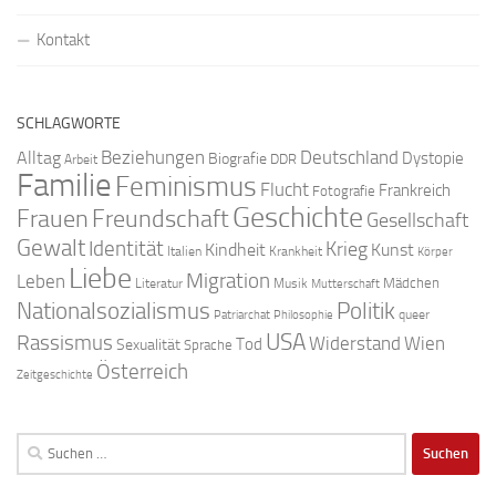
Kontakt
SCHLAGWORTE
Beziehungen
Deutschland
Alltag
Dystopie
Biografie
DDR
Arbeit
Familie
Feminismus
Flucht
Frankreich
Fotografie
Geschichte
Freundschaft
Frauen
Gesellschaft
Gewalt
Identität
Krieg
Kindheit
Kunst
Italien
Krankheit
Körper
Liebe
Migration
Leben
Mädchen
Literatur
Musik
Mutterschaft
Nationalsozialismus
Politik
queer
Patriarchat
Philosophie
USA
Rassismus
Widerstand
Wien
Tod
Sexualität
Sprache
Österreich
Zeitgeschichte
Suchen
nach: