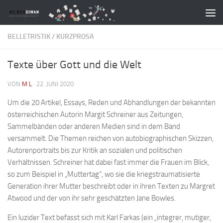
Zum Inhalt springen
BELLETRISTIK
/
KURZPROSA
Texte über Gott und die Welt
VON
M L
·
22. JUNI 2020
Um die 20 Artikel, Essays, Reden und Abhandlungen der bekannten
österreichischen Autorin Margit Schreiner aus Zeitungen,
Sammelbänden oder anderen Medien sind in dem Band
versammelt. Die Themen reichen von autobiographischen Skizzen,
Autorenportraits bis zur Kritik an sozialen und politischen
Verhältnissen. Schreiner hat dabei fast immer die Frauen im Blick,
so zum Beispiel in „Muttertag“, wo sie die kriegstraumatisierte
Generation ihrer Mutter beschreibt oder in ihren Texten zu Margret
Atwood und der von ihr sehr geschätzten Jane Bowles.
Ein luzider Text befasst sich mit Karl Farkas (ein „integrer, mutiger,