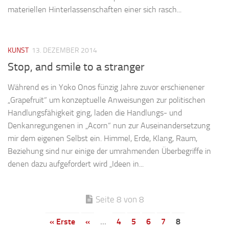
materiellen Hinterlassenschaften einer sich rasch...
KUNST
13. DEZEMBER 2014
Stop, and smile to a stranger
Während es in Yoko Onos fünzig Jahre zuvor erschienener
„Grapefruit“ um konzeptuelle Anweisungen zur politischen
Handlungsfähigkeit ging, laden die Handlungs- und
Denkanregungenen in „Acorn“ nun zur Auseinandersetzung
mir dem eigenen Selbst ein. Himmel, Erde, Klang, Raum,
Beziehung sind nur einige der umrahmenden Überbegriffe in
denen dazu aufgefordert wird „Ideen in...
Seite 8 von 8
« Erste
«
...
4
5
6
7
8