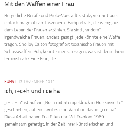
Mit den Waffen einer Frau
Bürgerliche Berufe und Prolo-Vorstädte, stolz, vernarrt oder
einfach pragmatisch. Inszenierte Farbporträts, die wenig aus
dem Leben der Frauen erzählen. Sie sind „random“,
irgendwelche Frauen, anders gesagt: jede könnte eine Waffe
tragen. Shelley Calton fotografiert texanische Frauen mit
Schusswaffen. Puh, könnte mensch sagen, was ist denn daran
feministisch? Eine Frau, die...
KUNST
13. DEZEMBER 2014
ich, i+c+h und i ce ha
„i + c + h“ ist auf ein „Buch mit Stempeldruck in Holzkassette“
geschrieben, auf ein zweites eine Variation davon: „i ce ha“.
Diese Arbeit haben Fria Elfen und Wil Frenken 1969
gemeinsam gefertigt, in der Zeit ihrer künstlerischen und