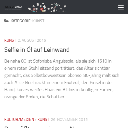
Zum Inhalt springen
KATEGORIE:
KUNST
KUNST
2. AUGUST 2016
Selfie in Öl auf Leinwand
Beinahe 80 ist Sofonisba Anguissola, als sie sich 1610 in
einem roten Stuhl sitzend porträtiert, das Alter sichtbar
gemacht, das Selbstbewusstsein ebenso. 80-jährig malt sich
auch Alice Neel nackt in einem Fauteuil, den Pinsel in der
Hand, kurzes weißes Haar, ein Bildnis in knalligen Farben,
orange der Boden, die Schatten...
KULTUR/MEDIEN
/
KUNST
26. NOVEMBER 2015