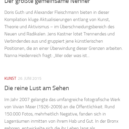
Der größte gemeinsame Nenner
Doris Guth und Alexander Fleischmann bieten in dieser
Kompilation kluge Aktualisierungen entlang von Kunst,
Theorie und Aktivismus – im Überschneidungsbereich des
Neuen und Radikalen. Jens Kastner lotet Trennendes und
Verbindendes aus und gruppiert jene künstlerischen
Positionen, die an einer Überwindung dieser Grenzen arbeiten.
Nanna Heidenreich fragt: „Wer oder was ist...
KUNST
26. JUNI 2015
Die reine Lust am Sehen
Im Jahr 2007 gelangte das umfangreiche fotografische Werk
von Vivian Maier (1926-2009) an die Öffentlichkeit. Rund
150.000 Fotos, mehrheitlich Negative, fanden sich in
Lagerräumen inmitten von ihrem Hab und Gut. In der Bronx
geboren, entwickelte sich die ihr Leben lang als