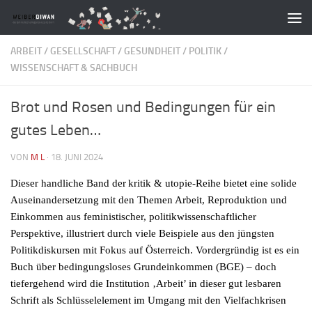
Zum Inhalt springen
ARBEIT
/
GESELLSCHAFT
/
GESUNDHEIT
/
POLITIK
/
WISSENSCHAFT & SACHBUCH
Brot und Rosen und Bedingungen für ein
gutes Leben…
VON
M L
·
18. JUNI 2024
Dieser handliche Band der
kritik & utopie-Reihe bietet eine solide
Auseinandersetzung mit den Themen Arbeit, Reproduktion und
Einkommen aus feministischer, politikwissenschaftlicher
Perspektive, illustriert durch viele Beispiele aus den jüngsten
Politikdiskursen mit Fokus auf Österreich. Vordergründig ist es ein
Buch über bedingungsloses Grundeinkommen (BGE) – doch
tiefergehend wird die Institution ‚Arbeit’ in dieser gut lesbaren
Schrift als Schlüsselelement im Umgang mit den Vielfachkrisen