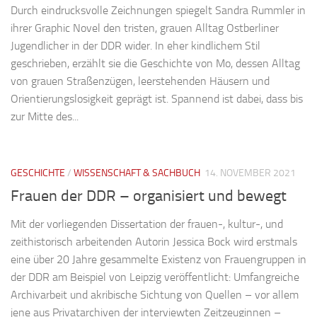
Durch eindrucksvolle Zeichnungen spiegelt Sandra Rummler in
ihrer Graphic Novel den tristen, grauen Alltag Ostberliner
Jugendlicher in der DDR wider. In eher kindlichem Stil
geschrieben, erzählt sie die Geschichte von Mo, dessen Alltag
von grauen Straßenzügen, leerstehenden Häusern und
Orientierungslosigkeit geprägt ist. Spannend ist dabei, dass bis
zur Mitte des...
GESCHICHTE
/
WISSENSCHAFT & SACHBUCH
14. NOVEMBER 2021
Frauen der DDR – organisiert und bewegt
Mit der vorliegenden Dissertation der frauen-, kultur-, und
zeithistorisch arbeitenden Autorin Jessica Bock wird erstmals
eine über 20 Jahre gesammelte Existenz von Frauengruppen in
der DDR am Beispiel von Leipzig veröffentlicht: Umfangreiche
Archivarbeit und akribische Sichtung von Quellen – vor allem
jene aus Privatarchiven der interviewten Zeitzeuginnen –