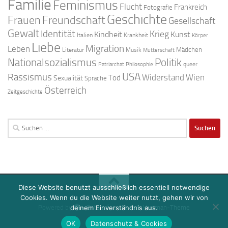
Familie
Feminismus
Flucht
Frankreich
Fotografie
Geschichte
Freundschaft
Frauen
Gesellschaft
Gewalt
Identität
Krieg
Kindheit
Kunst
Italien
Krankheit
Körper
Liebe
Migration
Leben
Mädchen
Literatur
Musik
Mutterschaft
Nationalsozialismus
Politik
queer
Patriarchat
Philosophie
USA
Rassismus
Widerstand
Wien
Tod
Sexualität
Sprache
Österreich
Zeitgeschichte
Suchen
nach:
Diese Website benutzt ausschließlich essentiell notwendige
Cookies. Wenn du die Website weiter nutzt, gehen wir von
deinem Einverständnis aus.
Powered by
- Entworfen mit dem
Hueman-Theme
OK
Datenschutz & Cookies