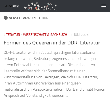
Zum Inhalt springen
VERSCHLAGWORTET:
DDR
LITERATUR
/
WISSENSCHAFT & SACHBUCH
23. JUNI 2026
Formen des Queeren in der DDR-Literatur
DDR-Literatur wird im deutschsprachigen Literaturkanon
bislang nur wenig Bedeutung zugemessen, noch weniger
ihrem Potenzial für eine queere Lesart. Dieser doppelten
Leerstelle widmet sich der Sammelband mit einer
Zusammenstellung von Beiträgen, die sich DDR-Literatur,
ihren Autor*innen und Werken aus einer queer-
materialistischen Perspektive nähern. Der Band erhebt keinen
Anspruch auf Vollständigkeit, sondern...