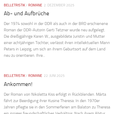
BELLETRISTIK
/
ROMANE
2. DEZEMBER 2025
Ab- und Aufbrüche
Der 1974 sowohl in der DDR als auch in der BRD erschienene
Roman der DDR-Autorin Gerti Tetzner wurde neu aufgelegt.
Die dreißigjährige Karen W., ausgebildete Juristin und Mutter
einer achtjährigen Tochter, verlässt ihren intellektuellen Mann
Peters in Leipzig, um sich an ihrem Geburtsort auf dem Land
neu zu orientieren. Ihre...
BELLETRISTIK
/
ROMANE
22. JUNI 2025
Ankommen!
Der Roman von Nikoletta Kiss erfolgt in Rückblenden. Márta
fährt zur Beerdigung ihrer Kusine Theresa. In den 1970er
Jahren pflegte sie in den Sommerferien am Balaton zu Theresa
ein inniges freundschaftliches Verhältnis. Nach ihrem Abitur