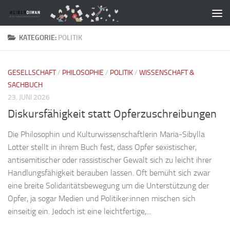
Zum Inhalt springen
KATEGORIE:
POLITIK
GESELLSCHAFT
/
PHILOSOPHIE
/
POLITIK
/
WISSENSCHAFT &
SACHBUCH
23. JUNI 2026
Diskursfähigkeit statt Opferzuschreibungen
Die Philosophin und Kulturwissenschaftlerin Maria-Sibylla
Lotter stellt in ihrem Buch fest, dass Opfer sexistischer,
antisemitischer oder rassistischer Gewalt sich zu leicht ihrer
Handlungsfähigkeit berauben lassen. Oft bemüht sich zwar
eine breite Solidaritätsbewegung um die Unterstützung der
Opfer, ja sogar Medien und Politiker:innen mischen sich
einseitig ein. Jedoch ist eine leichtfertige,...