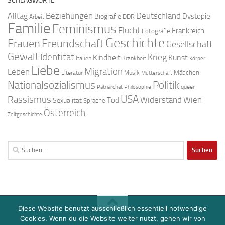
SCHLAGWORTE
Beziehungen
Deutschland
Alltag
Dystopie
Biografie
DDR
Arbeit
Familie
Feminismus
Flucht
Frankreich
Fotografie
Geschichte
Freundschaft
Frauen
Gesellschaft
Gewalt
Identität
Krieg
Kindheit
Kunst
Italien
Krankheit
Körper
Liebe
Migration
Leben
Mädchen
Literatur
Musik
Mutterschaft
Nationalsozialismus
Politik
queer
Patriarchat
Philosophie
USA
Rassismus
Widerstand
Wien
Tod
Sexualität
Sprache
Österreich
Zeitgeschichte
Suchen
nach:
Diese Website benutzt ausschließlich essentiell notwendige
Cookies. Wenn du die Website weiter nutzt, gehen wir von