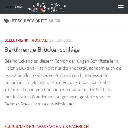
Zum Inhalt springen
VERSCHLAGWORTET:
MUSIK
BELLETRISTIK
/
ROMANE
23. JUNI 2026
Berührende Brückenschläge
Beeindruckend an diesem Roman der jungen Schriftstellerin
Helene Bukowski ist nicht nur die Thematik, sondern auch die
exzeptionelle Erzählweise. Anhand von hinterlassenen
Dokumenten rekonstruiert die Erzählerin das kurze, aber
intensive Leben von Christina: Vom Vater in der DDR als
musikalisches Wunderkind aufgezogen, geht sie von der
Berliner Spezialschule ans Moskauer...
KULTUR/MEDIEN
/
WISSENSCHAFT & SACHBUCH