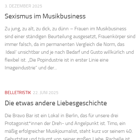
3. DEZEMBER 2025
Sexismus im Musikbusiness
Zu jung, zu alt, zu dick, zu dünn – Frauen im Musikbusiness
sind einer ständigen Beurteilung ausgesetzt, Frauenkörper sind
immer falsch, da im permanenten Vergleich die Norm, das
‚Ideal‘ unsichtbar und je nach Bedarf und Gusto willkürlich und
flexibel ist. „Die Popindustrie ist in erster Linie eine
Imageindustrie“ und der...
BELLETRISTIK
22. JUNI 2025
Die etwas andere Liebesgeschichte
Die Bravo Bar ist ein Lokal in Berlin, das für unsere drei
Protagonist*innen der Dreh- und Angelpunkt ist. Timo, ein
mäßig erfolgreicher Musikjournalist, steht kurz vor seinem 40.
Geburtstag und träumt von seiner großen Liebe. Rachelle ist