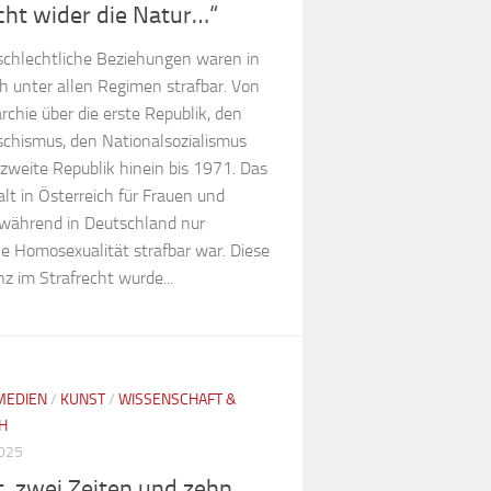
ht wider die Natur…“
schlechtliche Beziehungen waren in
h unter allen Regimen strafbar. Von
chie über die erste Republik, den
schismus, den Nationalsozialismus
e zweite Republik hinein bis 1971. Das
lt in Österreich für Frauen und
während in Deutschland nur
e Homosexualität strafbar war. Diese
z im Strafrecht wurde...
MEDIEN
/
KUNST
/
WISSENSCHAFT &
H
2025
t, zwei Zeiten und zehn