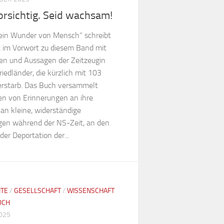
orsichtig. Seid wachsam!
 ein Wunder von Mensch“ schreibt
it im Vorwort zu diesem Band mit
ien und Aussagen der Zeitzeugin
iedländer, die kürzlich mit 103
erstarb. Das Buch versammelt
n von Erinnerungen an ihre
 an kleine, widerständige
en während der NS-Zeit, an den
er Deportation der...
HTE
/
GESELLSCHAFT
/
WISSENSCHAFT
UCH
2025