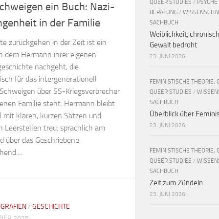
QUEER STUDIES
/
PSYCHE
chweigen ein Buch: Nazi-
BERATUNG
/
WISSENSCHA
genheit in der Familie
SACHBUCH
Weiblichkeit, chronisc
e zurückgehen in der Zeit ist ein
Gewalt bedroht
n dem Hermann ihrer eigenen
23. JUNI 2026
geschichte nachgeht, die
sch für das intergenerationell
FEMINISTISCHE THEORIE, 
 Schweigen über SS-Kriegsverbrecher
QUEER STUDIES
/
WISSEN
SACHBUCH
genen Familie steht. Hermann bleibt
Überblick über Femin
l mit klaren, kurzen Sätzen und
23. JUNI 2026
 Leerstellen treu: sprachlich am
d über das Geschriebene
FEMINISTISCHE THEORIE, 
end....
QUEER STUDIES
/
WISSEN
SACHBUCH
Zeit zum Zündeln
23. JUNI 2026
OGRAFIEN
/
GESCHICHTE
BER 2025