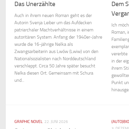
Das Unerzählte
Dem S
Vergan
Auch in ihrem neuen Roman geht es der
Autorin Svenja Leiber um das Aufdecken
Ich möcht
patriarchaler Machtverhältnisse in einem
Roman, i
autoritären System. Anfang der 1940er-Jahre
Familien
wurde die 16-jährige Nelka als
exemplari
Zwangsarbeiterin aus Lwów (Lwiw) von den
vererbte
Nationalsozialisten nach Norddeutschland
in der ei
verschleppt. Circa 50 Jahre später besucht
ihrem Sti
Nelka diesen Ort. Gemeinsam mit Schura
gewollten
und...
Punkt un
hinausgeh
GRAPHIC NOVEL
22. JUNI 2026
(AUTO)BI
3. DEZEM