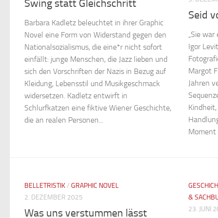
Swing statt Gleichschritt
Seid v
Barbara Kadletz beleuchtet in ihrer Graphic
„Sie war
Novel eine Form von Widerstand gegen den
Igor Lev
Nationalsozialismus, die eine*r nicht sofort
Fotograf
einfällt: junge Menschen, die Jazz lieben und
Margot Fr
sich den Vorschriften der Nazis in Bezug auf
Jahren v
Kleidung, Lebensstil und Musikgeschmack
Sequenze
widersetzen. Kadletz entwirft in
Kindheit,
Schlurfkatzen eine fiktive Wiener Geschichte,
Handlung
die an realen Personen...
Moment d
BELLETRISTIK
/
GRAPHIC NOVEL
GESCHIC
2. DEZEMBER 2025
& SACHB
23. JUNI 
Was uns verstummen lässt