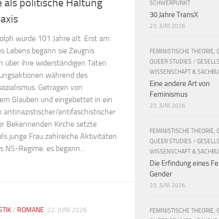
 als politische Haltung
SCHWERPUNKT
30 Jahre TransX
axis
23. JUNI 2026
dolph wurde 101 Jahre alt. Erst am
es Lebens begann sie Zeugnis
FEMINISTISCHE THEORIE, 
QUEER STUDIES
/
GESELL
n über ihre widerständigen Taten
WISSENSCHAFT & SACHB
ungsaktionen während des
Eine andere Art von
sozialismus. Getragen von
Feminismus
hem Glauben und eingebettet in ein
23. JUNI 2026
antinazistischer/antifaschistischer
der Bekennenden Kirche setzte
FEMINISTISCHE THEORIE, 
ls junge Frau zahlreiche Aktivitäten
QUEER STUDIES
/
GESELL
s NS-Regime: es begann...
WISSENSCHAFT & SACHB
Die Erfindung eines Fe
Gender
23. JUNI 2026
STIK
/
ROMANE
22. JUNI 2026
FEMINISTISCHE THEORIE, 