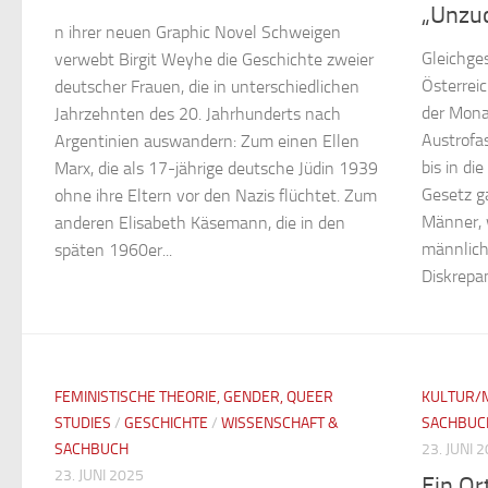
„Unzuc
n ihrer neuen Graphic Novel Schweigen
Gleichge
verwebt Birgit Weyhe die Geschichte zweier
Österreic
deutscher Frauen, die in unterschiedlichen
der Monar
Jahrzehnten des 20. Jahrhunderts nach
Austrofa
Argentinien auswandern: Zum einen Ellen
bis in di
Marx, die als 17-jährige deutsche Jüdin 1939
Gesetz ga
ohne ihre Eltern vor den Nazis flüchtet. Zum
Männer, 
anderen Elisabeth Käsemann, die in den
männlich
späten 1960er...
Diskrepan
FEMINISTISCHE THEORIE, GENDER, QUEER
KULTUR/
STUDIES
/
GESCHICHTE
/
WISSENSCHAFT &
SACHBUC
SACHBUCH
23. JUNI 
23. JUNI 2025
Ein Or