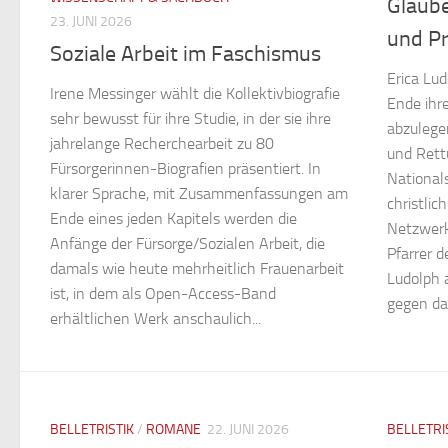
Glaube
23. JUNI 2026
und Pr
Soziale Arbeit im Faschismus
Erica Lu
Irene Messinger wählt die Kollektivbiografie
Ende ihr
sehr bewusst für ihre Studie, in der sie ihre
abzulege
jahrelange Recherchearbeit zu 80
und Rett
Fürsorgerinnen-Biografien präsentiert. In
National
klarer Sprache, mit Zusammenfassungen am
christlic
Ende eines jeden Kapitels werden die
Netzwerk 
Anfänge der Fürsorge/Sozialen Arbeit, die
Pfarrer 
damals wie heute mehrheitlich Frauenarbeit
Ludolph a
ist, in dem als Open-Access-Band
gegen da
erhältlichen Werk anschaulich...
BELLETRISTIK
/
ROMANE
22. JUNI 2026
BELLETRI