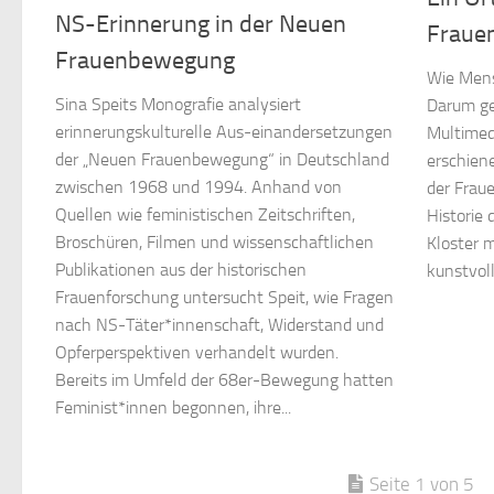
NS-Erinnerung in der Neuen
Fraue
Frauenbewegung
Wie Mens
Sina Speits Monografie analysiert
Darum ge
erinnerungskulturelle Aus-einandersetzungen
Multimed
der „Neuen Frauenbewegung“ in Deutschland
erschiene
zwischen 1968 und 1994. Anhand von
der Fraue
Quellen wie feministischen Zeitschriften,
Historie 
Broschüren, Filmen und wissenschaftlichen
Kloster m
Publikationen aus der historischen
kunstvoll
Frauenforschung untersucht Speit, wie Fragen
nach NS-Täter*innenschaft, Widerstand und
Opferperspektiven verhandelt wurden.
Bereits im Umfeld der 68er-Bewegung hatten
Feminist*innen begonnen, ihre...
Seite 1 von 5