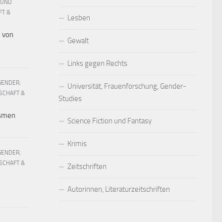
 UND
FT &
Lesben
h von
Gewalt
Links gegen Rechts
GENDER,
Universität, Frauenforschung, Gender-
SCHAFT &
Studies
ismen
Science Fiction und Fantasy
Krimis
GENDER,
SCHAFT &
Zeitschriften
Autorinnen, Literaturzeitschriften