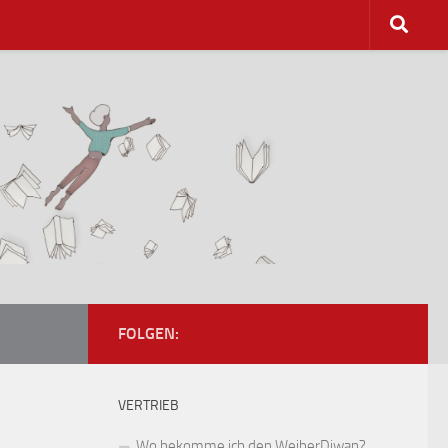
FOLGEN:
VERTRIEB
Wo bekomme ich den WeiberDiwan?