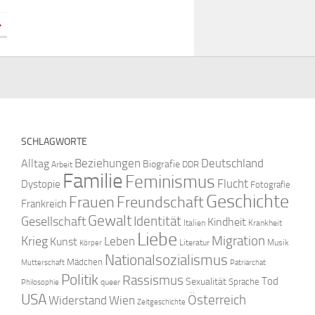
»
SCHLAGWORTE
Beziehungen
Deutschland
Alltag
Biografie
DDR
Arbeit
Familie
Feminismus
Flucht
Dystopie
Fotografie
Geschichte
Freundschaft
Frauen
Frankreich
Gewalt
Identität
Gesellschaft
Kindheit
Italien
Krankheit
Liebe
Krieg
Migration
Leben
Kunst
Literatur
Musik
Körper
Nationalsozialismus
Mädchen
Mutterschaft
Patriarchat
Politik
Rassismus
Tod
Sexualität
Sprache
queer
Philosophie
USA
Österreich
Widerstand
Wien
Zeitgeschichte