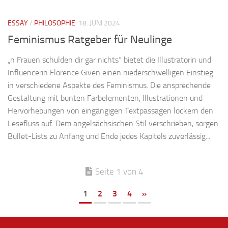
ESSAY
/
PHILOSOPHIE
18. JUNI 2024
Feminismus Ratgeber für Neulinge
„n Frauen schulden dir gar nichts“ bietet die Illustratorin und
Influencerin Florence Given einen niederschwelligen Einstieg
in verschiedene Aspekte des Feminismus. Die ansprechende
Gestaltung mit bunten Farbelementen, Illustrationen und
Hervorhebungen von eingängigen Textpassagen lockern den
Lesefluss auf. Dem angelsächsischen Stil verschrieben, sorgen
Bullet-Lists zu Anfang und Ende jedes Kapitels zuverlässig...
Seite 1 von 4
1
2
3
4
»