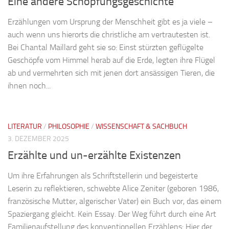
Eine andere Schöpfungsgeschichte
Erzählungen vom Ursprung der Menschheit gibt es ja viele –
auch wenn uns hierorts die christliche am vertrautesten ist.
Bei Chantal Maillard geht sie so: Einst stürzten geflügelte
Geschöpfe vom Himmel herab auf die Erde, legten ihre Flügel
ab und vermehrten sich mit jenen dort ansässigen Tieren, die
ihnen noch...
LITERATUR
/
PHILOSOPHIE
/
WISSENSCHAFT & SACHBUCH
3. DEZEMBER 2025
Erzählte und un-erzählte Existenzen
Um ihre Erfahrungen als Schriftstellerin und begeisterte
Leserin zu reflektieren, schwebte Alice Zeniter (geboren 1986,
französische Mutter, algerischer Vater) ein Buch vor, das einem
Spaziergang gleicht. Kein Essay. Der Weg führt durch eine Art
Familienaufstellung des konventionellen Erzählens: Hier der