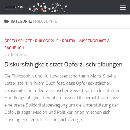
Zum Inhalt springen
KATEGORIE:
PHILOSOPHIE
GESELLSCHAFT
/
PHILOSOPHIE
/
POLITIK
/
WISSENSCHAFT &
SACHBUCH
23. JUNI 2026
Diskursfähigkeit statt Opferzuschreibungen
Die Philosophin und Kulturwissenschaftlerin Maria-Sibylla
Lotter stellt in ihrem Buch fest, dass Opfer sexistischer,
antisemitischer oder rassistischer Gewalt sich zu leicht ihrer
Handlungsfähigkeit berauben lassen. Oft bemüht sich zwar
eine breite Solidaritätsbewegung um die Unterstützung der
Opfer, ja sogar Medien und Politiker:innen mischen sich
einseitig ein. Jedoch ist eine leichtfertige,...