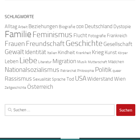
SCHLAGWORTE
Beziehungen
Deutschland
Alltag
Dystopie
Biografie
DDR
Arbeit
Familie
Feminismus
Flucht
Frankreich
Fotografie
Geschichte
Freundschaft
Frauen
Gesellschaft
Gewalt
Identität
Krieg
Kindheit
Kunst
Italien
Krankheit
Körper
Liebe
Migration
Leben
Mädchen
Literatur
Musik
Mutterschaft
Nationalsozialismus
Politik
queer
Patriarchat
Philosophie
USA
Rassismus
Widerstand
Wien
Tod
Sexualität
Sprache
Österreich
Zeitgeschichte
Suchen
nach: