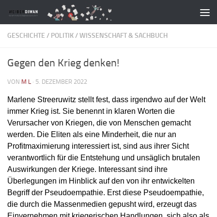
Zum Inhalt springen
GESCHICHTE
/
POLITIK
/
WISSENSCHAFT & SACHBUCH
Gegen den Krieg denken!
VON
M L
·
5. DEZEMBER 2022
Marlene Streeruwitz stellt fest, dass irgendwo auf der Welt
immer Krieg ist. Sie benennt in klaren Worten die
Verursacher von Kriegen, die von Menschen gemacht
werden. Die Eliten als eine Minderheit, die nur an
Profitmaximierung interessiert ist, sind aus ihrer Sicht
verantwortlich für die Entstehung und unsäglich brutalen
Auswirkungen der Kriege. Interessant sind ihre
Überlegungen im Hinblick auf den von ihr entwickelten
Begriff der Pseudoempathie. Erst diese Pseudoempathie,
die durch die Massenmedien gepusht wird, erzeugt das
Einvernehmen mit kriegerischen Handlungen, sich also als