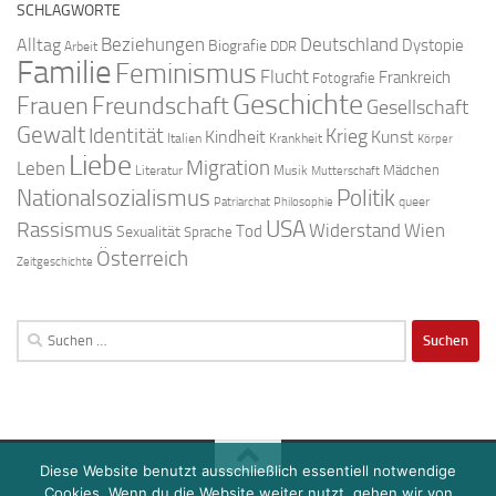
SCHLAGWORTE
Beziehungen
Deutschland
Alltag
Dystopie
Biografie
DDR
Arbeit
Familie
Feminismus
Flucht
Frankreich
Fotografie
Geschichte
Freundschaft
Frauen
Gesellschaft
Gewalt
Identität
Krieg
Kindheit
Kunst
Italien
Krankheit
Körper
Liebe
Migration
Leben
Mädchen
Literatur
Musik
Mutterschaft
Nationalsozialismus
Politik
queer
Patriarchat
Philosophie
USA
Rassismus
Widerstand
Wien
Tod
Sexualität
Sprache
Österreich
Zeitgeschichte
Suchen
nach:
Diese Website benutzt ausschließlich essentiell notwendige
Cookies. Wenn du die Website weiter nutzt, gehen wir von