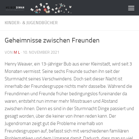
Zum Inhalt springen
KINDER- & JUGENDBÜCHER
Geheimnisse zwischen Freunden
VON
M L
·
10. NOVEMBER 2021
Henry Weaver, ein 13-jähriger Bub aus einer Kleinstadt, wird seit 3
Monaten vermisst. Seine sechs Freunde suchen ihn seit der
Sturmnacht seines Verschwindens. Doch seit dieser Nacht ist
innerhalb der Freundesgruppe nichts mehr dasselbe. Während die
Freundinnen und Freunde früher bedingungslos füreinander da
waren, entsteht nun immer mehr Misstrauen und Abstand
zwischen ihnen. Denn es sind in der Sturmnacht Dinge passiert und
gesagt worden, über die keiner von ihnen reden kann. Der
Jugendroman zeigt gut die Probleme innerhalb von
Freundesgruppen auf, befasst sich mit verschiedenen familiären
Problematiken und dem Umgang damit. Dadurch, dass man so viel