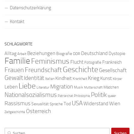
Datenschutzerklärung
Kontakt
SCHLAGWORTE
Beziehungen
Deutschland
Alltag
Dystopie
Biografie
DDR
Arbeit
Familie
Feminismus
Flucht
Frankreich
Fotografie
Geschichte
Freundschaft
Frauen
Gesellschaft
Gewalt
Identität
Krieg
Kindheit
Kunst
Italien
Krankheit
Körper
Liebe
Migration
Leben
Mädchen
Literatur
Musik
Mutterschaft
Nationalsozialismus
Politik
queer
Patriarchat
Philosophie
USA
Rassismus
Widerstand
Wien
Tod
Sexualität
Sprache
Österreich
Zeitgeschichte
Suchen