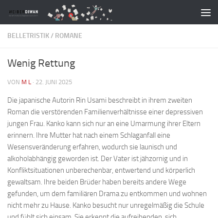
Zum Inhalt springen
BELLETRISTIK
/
ROMANE
Wenig Rettung
VON
M L
·
22. JUNI 2025
Die japanische Autorin Rin Usami beschreibt in ihrem zweiten
Roman die verstörenden Familienverhältnisse einer depressiven
jungen Frau. Kanko kann sich nur an eine Umarmung ihrer Eltern
erinnern. Ihre Mutter hat nach einem Schlaganfall eine
Wesensveränderung erfahren, wodurch sie launisch und
alkoholabhängig geworden ist. Der Vater ist jähzornig und in
Konfliktsituationen unberechenbar, entwertend und körperlich
gewaltsam. Ihre beiden Brüder haben bereits andere Wege
gefunden, um dem familiären Drama zu entkommen und wohnen
nicht mehr zu Hause. Kanko besucht nur unregelmäßig die Schule
und fühlt sich einsam. Sie erkennt die aufreibenden, sich