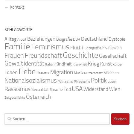
Kontakt
SCHLAGWORTE
Beziehungen
Deutschland
Alltag
Dystopie
Biografie
DDR
Arbeit
Familie
Feminismus
Flucht
Frankreich
Fotografie
Geschichte
Freundschaft
Frauen
Gesellschaft
Gewalt
Identität
Krieg
Kindheit
Kunst
Italien
Krankheit
Körper
Liebe
Migration
Leben
Mädchen
Literatur
Musik
Mutterschaft
Nationalsozialismus
Politik
queer
Patriarchat
Philosophie
USA
Rassismus
Widerstand
Wien
Tod
Sexualität
Sprache
Österreich
Zeitgeschichte
Suchen
nach: