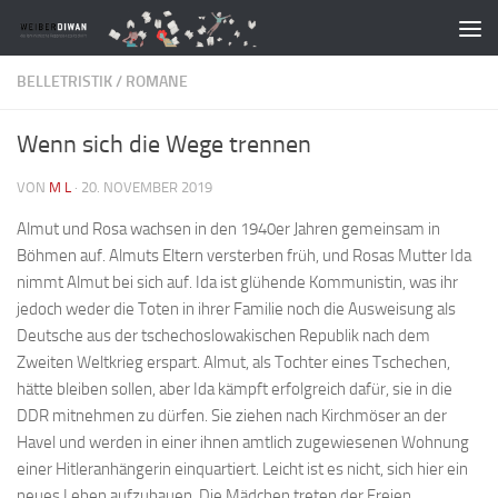
Zum Inhalt springen
BELLETRISTIK
/
ROMANE
Wenn sich die Wege trennen
VON
M L
·
20. NOVEMBER 2019
Almut und Rosa wachsen in den 1940er Jahren gemeinsam in
Böhmen auf. Almuts Eltern versterben früh, und Rosas Mutter Ida
nimmt Almut bei sich auf. Ida ist glühende Kommunistin, was ihr
jedoch weder die Toten in ihrer Familie noch die Ausweisung als
Deutsche aus der tschechoslowakischen Republik nach dem
Zweiten Weltkrieg erspart. Almut, als Tochter eines Tschechen,
hätte bleiben sollen, aber Ida kämpft erfolgreich dafür, sie in die
DDR mitnehmen zu dürfen. Sie ziehen nach Kirchmöser an der
Havel und werden in einer ihnen amtlich zugewiesenen Wohnung
einer Hitleranhängerin einquartiert. Leicht ist es nicht, sich hier ein
neues Leben aufzubauen. Die Mädchen treten der Freien