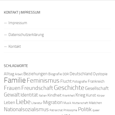
KONTAKT | IMPRESSUM
Impressum
Datenschutzerklärung
Kontakt
SCHLAGWORTE
Beziehungen
Deutschland
Alltag
Dystopie
Biografie
DDR
Arbeit
Familie
Feminismus
Flucht
Frankreich
Fotografie
Geschichte
Freundschaft
Frauen
Gesellschaft
Gewalt
Identität
Krieg
Kindheit
Kunst
Italien
Krankheit
Körper
Liebe
Migration
Leben
Mädchen
Literatur
Musik
Mutterschaft
Nationalsozialismus
Politik
queer
Patriarchat
Philosophie