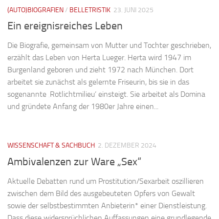
(AUTO)BIOGRAFIEN
/
BELLETRISTIK
23. JUNI 2025
Ein ereignisreiches Leben
Die Biografie, gemeinsam von Mutter und Tochter geschrieben,
erzählt das Leben von Herta Lueger. Herta wird 1947 im
Burgenland geboren und zieht 1972 nach München. Dort
arbeitet sie zunächst als gelernte Friseurin, bis sie in das
sogenannte ‚Rotlichtmilieu’ einsteigt. Sie arbeitet als Domina
und gründete Anfang der 1980er Jahre einen...
WISSENSCHAFT & SACHBUCH
2. DEZEMBER 2024
Ambivalenzen zur Ware „Sex“
Aktuelle Debatten rund um Prostitution/Sexarbeit oszillieren
zwischen dem Bild des ausgebeuteten Opfers von Gewalt
sowie der selbstbestimmten Anbieterin* einer Dienstleistung.
Dass diese widersprüchlichen Auffassungen eine grundlegende