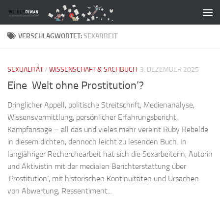
Zum Inhalt springen
VERSCHLAGWORTET:
SEXARBEIT
SEXUALITÄT
/
WISSENSCHAFT & SACHBUCH
3. DEZEMBER 2025
Eine ‚Welt ohne Prostitution‘?
Dringlicher Appell, politische Streitschrift, Medienanalyse,
Wissensvermittlung, persönlicher Erfahrungsbericht,
Kampfansage – all das und vieles mehr vereint Ruby Rebelde
in diesem dichten, dennoch leicht zu lesenden Buch. In
langjähriger Recherchearbeit hat sich die Sexarbeiterin, Autorin
und Aktivistin mit der medialen Berichterstattung über
‚Prostitution‘, mit historischen Kontinuitäten und Ursachen
von Abwertung, Ressentiment...