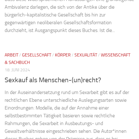
Ambivalenz darlegen, die sich von der Antike über die
bürgerlich-kapitalistische Gesellschaft bis hin zur
gegenwärtigen neoliberalen Gesellschaftsformation
durchzieht, ist Ausgangspunkt dieses Buches. Ist die...
ARBEIT
/
GESELLSCHAFT
/
KÖRPER
/
SEXUALITÄT
/
WISSENSCHAFT
& SACHBUCH
18. JUNI 2024
Sexkauf als Menschen-(un)recht?
In der Auseinandersetzung rund um Sexarbeit gibt es auf der
rechtlichen Ebene unterschiedliche Auslegungsarten sowie
Einordnungen: Modelle, die auf der Annahme einer
selbstbestimmten Tätigkeit basieren sowie rechtliche
Rahmungen, die Sexarbeit in Ausbeutungs- und
Gewaltverhältnisse eingeschrieben sehen. Die Autor*innen
dieses Buches gehen von der Prämisse aus, dass es bei