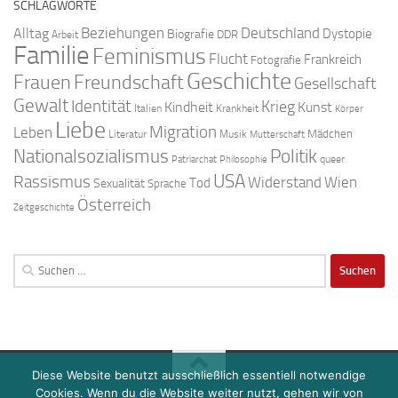
SCHLAGWORTE
Beziehungen
Deutschland
Alltag
Dystopie
Biografie
DDR
Arbeit
Familie
Feminismus
Flucht
Frankreich
Fotografie
Geschichte
Freundschaft
Frauen
Gesellschaft
Gewalt
Identität
Krieg
Kindheit
Kunst
Italien
Krankheit
Körper
Liebe
Migration
Leben
Mädchen
Literatur
Musik
Mutterschaft
Nationalsozialismus
Politik
queer
Patriarchat
Philosophie
USA
Rassismus
Widerstand
Wien
Tod
Sexualität
Sprache
Österreich
Zeitgeschichte
Suchen
nach:
Diese Website benutzt ausschließlich essentiell notwendige
Cookies. Wenn du die Website weiter nutzt, gehen wir von