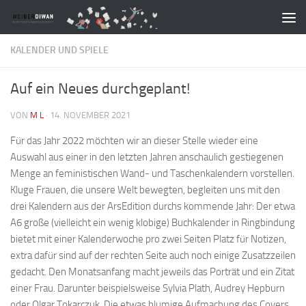
Zum Inhalt springen
KALENDER UND SPIELE
Auf ein Neues durchgeplant!
VON
M L
·
14. NOVEMBER 2021
Für das Jahr 2022 möchten wir an dieser Stelle wieder eine
Auswahl aus einer in den letzten Jahren anschaulich gestiegenen
Menge an feministischen Wand- und Taschenkalendern vorstellen.
Kluge Frauen, die unsere Welt bewegten, begleiten uns mit den
drei Kalendern aus der ArsEdition durchs kommende Jahr: Der etwa
A6 große (vielleicht ein wenig klobige) Buchkalender in Ringbindung
bietet mit einer Kalenderwoche pro zwei Seiten Platz für Notizen,
extra dafür sind auf der rechten Seite auch noch einige Zusatzzeilen
gedacht. Den Monatsanfang macht jeweils das Porträt und ein Zitat
einer Frau. Darunter beispielsweise Sylvia Plath, Audrey Hepburn
oder Olgar Tokarczuk. Die etwas blumige Aufmachung des Covers