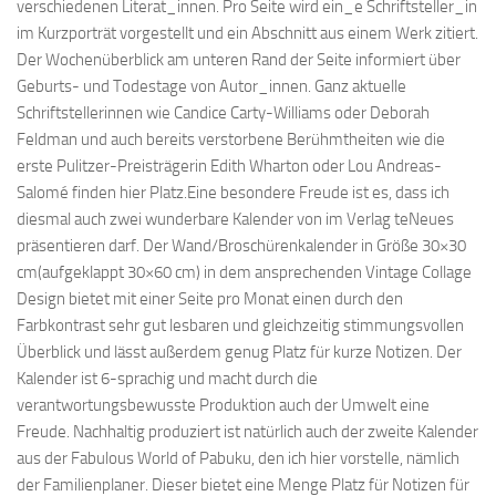
verschiedenen Literat_innen. Pro Seite wird ein_e Schriftsteller_in
im Kurzporträt vorgestellt und ein Abschnitt aus einem Werk zitiert.
Der Wochenüberblick am unteren Rand der Seite informiert über
Geburts- und Todestage von Autor_innen. Ganz aktuelle
Schriftstellerinnen wie Candice Carty-Williams oder Deborah
Feldman und auch bereits verstorbene Berühmtheiten wie die
erste Pulitzer-Preisträgerin Edith Wharton oder Lou Andreas-
Salomé finden hier Platz.Eine besondere Freude ist es, dass ich
diesmal auch zwei wunderbare Kalender von im Verlag teNeues
präsentieren darf. Der Wand/Broschürenkalender in Größe 30×30
cm(aufgeklappt 30×60 cm) in dem ansprechenden Vintage Collage
Design bietet mit einer Seite pro Monat einen durch den
Farbkontrast sehr gut lesbaren und gleichzeitig stimmungsvollen
Überblick und lässt außerdem genug Platz für kurze Notizen. Der
Kalender ist 6-sprachig und macht durch die
verantwortungsbewusste Produktion auch der Umwelt eine
Freude. Nachhaltig produziert ist natürlich auch der zweite Kalender
aus der Fabulous World of Pabuku, den ich hier vorstelle, nämlich
der Familienplaner. Dieser bietet eine Menge Platz für Notizen für