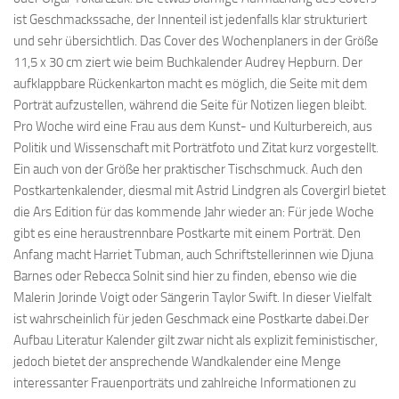
ist Geschmackssache, der Innenteil ist jedenfalls klar strukturiert
und sehr übersichtlich. Das Cover des Wochenplaners in der Größe
11,5 x 30 cm ziert wie beim Buchkalender Audrey Hepburn. Der
aufklappbare Rückenkarton macht es möglich, die Seite mit dem
Porträt aufzustellen, während die Seite für Notizen liegen bleibt.
Pro Woche wird eine Frau aus dem Kunst- und Kulturbereich, aus
Politik und Wissenschaft mit Porträtfoto und Zitat kurz vorgestellt.
Ein auch von der Größe her praktischer Tischschmuck. Auch den
Postkartenkalender, diesmal mit Astrid Lindgren als Covergirl bietet
die Ars Edition für das kommende Jahr wieder an: Für jede Woche
gibt es eine heraustrennbare Postkarte mit einem Porträt. Den
Anfang macht Harriet Tubman, auch Schriftstellerinnen wie Djuna
Barnes oder Rebecca Solnit sind hier zu finden, ebenso wie die
Malerin Jorinde Voigt oder Sängerin Taylor Swift. In dieser Vielfalt
ist wahrscheinlich für jeden Geschmack eine Postkarte dabei.Der
Aufbau Literatur Kalender gilt zwar nicht als explizit feministischer,
jedoch bietet der ansprechende Wandkalender eine Menge
interessanter Frauenporträts und zahlreiche Informationen zu