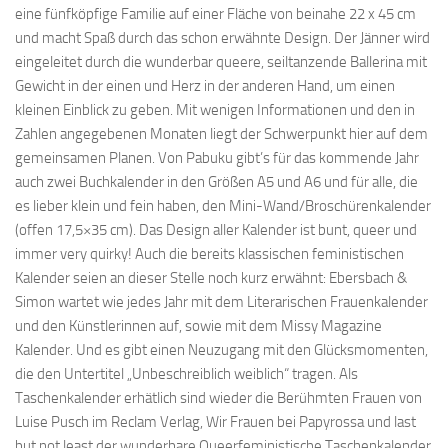
eine fünfköpfige Familie auf einer Fläche von beinahe 22 x 45 cm
und macht Spaß durch das schon erwähnte Design. Der Jänner wird
eingeleitet durch die wunderbar queere, seiltanzende Ballerina mit
Gewicht in der einen und Herz in der anderen Hand, um einen
kleinen Einblick zu geben. Mit wenigen Informationen und den in
Zahlen angegebenen Monaten liegt der Schwerpunkt hier auf dem
gemeinsamen Planen. Von Pabuku gibt’s für das kommende Jahr
auch zwei Buchkalender in den Größen A5 und A6 und für alle, die
es lieber klein und fein haben, den Mini-Wand/Broschürenkalender
(offen 17,5×35 cm). Das Design aller Kalender ist bunt, queer und
immer very quirky! Auch die bereits klassischen feministischen
Kalender seien an dieser Stelle noch kurz erwähnt: Ebersbach &
Simon wartet wie jedes Jahr mit dem Literarischen Frauenkalender
und den Künstlerinnen auf, sowie mit dem Missy Magazine
Kalender. Und es gibt einen Neuzugang mit den Glücksmomenten,
die den Untertitel „Unbeschreiblich weiblich“ tragen. Als
Taschenkalender erhätlich sind wieder die Berühmten Frauen von
Luise Pusch im Reclam Verlag, Wir Frauen bei Papyrossa und last
but not least der wunderbare Queerfeministische Taschenkalender