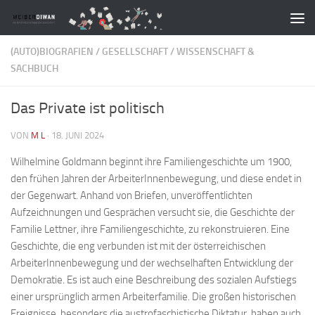
Zum Inhalt springen
(AUTO)BIOGRAFIEN
/
GESELLSCHAFT
/
WISSENSCHAFT &
SACHBUCH
Das Private ist politisch
VON
M L
·
18. JUNI 2024
Wilhelmine Goldmann beginnt ihre Familiengeschichte um 1900,
den frühen Jahren der ArbeiterInnenbewegung, und diese endet in
der Gegenwart. Anhand von Briefen, unveröffentlichten
Aufzeichnungen und Gesprächen versucht sie, die Geschichte der
Familie Lettner, ihre Familiengeschichte, zu rekonstruieren. Eine
Geschichte, die eng verbunden ist mit der österreichischen
ArbeiterInnenbewegung und der wechselhaften Entwicklung der
Demokratie. Es ist auch eine Beschreibung des sozialen Aufstiegs
einer ursprünglich armen Arbeiterfamilie. Die großen historischen
Ereignisse, besonders die austrofaschistische Diktatur, haben auch