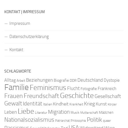
KONTAKT | IMPRESSUM
Impressum
Datenschutzerklärung
Kontakt
SCHLAGWORTE
Beziehungen
Deutschland
Alltag
Dystopie
Biografie
DDR
Arbeit
Familie
Feminismus
Flucht
Frankreich
Fotografie
Geschichte
Freundschaft
Frauen
Gesellschaft
Gewalt
Identität
Krieg
Kindheit
Kunst
Italien
Krankheit
Körper
Liebe
Migration
Leben
Mädchen
Literatur
Musik
Mutterschaft
Nationalsozialismus
Politik
queer
Patriarchat
Philosophie
USA
Rassismus
Widerstand
Wien