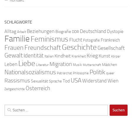
SCHLAGWORTE
Beziehungen
Deutschland
Alltag
Dystopie
Biografie
DDR
Arbeit
Familie
Feminismus
Flucht
Frankreich
Fotografie
Geschichte
Freundschaft
Frauen
Gesellschaft
Gewalt
Identität
Krieg
Kindheit
Kunst
Italien
Krankheit
Körper
Liebe
Migration
Leben
Mädchen
Literatur
Musik
Mutterschaft
Nationalsozialismus
Politik
queer
Patriarchat
Philosophie
USA
Rassismus
Widerstand
Wien
Tod
Sexualität
Sprache
Österreich
Zeitgeschichte
Suchen
nach: