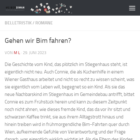
Zum Inhalt springen
BELLETRISTIK
/
ROMANE
Gehen wir Bim fahren?
VON
M L
·
29. JUNI 2023
Die Geschichte vom Kind, das plötzlich im Stiegenhaus steht, ist
eigentlich nicht neu. Auch Connie, die als Küchenhilfe in einem
Wiener Gasthaus arbeitet und nicht so recht zu wissen scheint, was
sie eigentlich vom Leben will, begegnet so ein Kind. Als sie das
neue Nachbarskind im Stiegenhaus im Gemeindebau antrifft, bittet
Connie es zum Frühstück herein und kann zu diesem Zeitpunkt
noch nicht ahnen, wie dieses fremde Kind, das da vor ihr sitzt und
schwarzen Kaffee trinkt, sie aus ihrem Alltagstrott hinaus und
hinein treiben wird in frühmorgendliche Bim-Fahrten quer durch
Wien, aufkeimende Gefühle von Verantwortung und der Frage
danach, was eigentlich wirklich wichtig ist. Als die Eltern des Kindes,