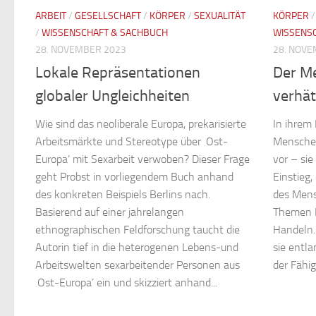
ARBEIT
/
GESELLSCHAFT
/
KÖRPER
/
SEXUALITÄT
KÖRPER
/
WISSENSCHAFT & SACHBUCH
WISSENS
28. NOVEMBER 2023
28. NOVE
Lokale Repräsentationen
Der Me
globaler Ungleichheiten
verhät
Wie sind das neoliberale Europa, prekarisierte
In ihrem 
Arbeitsmärkte und Stereotype über ‚Ost-
Menschen
Europa’ mit Sexarbeit verwoben? Dieser Frage
vor – sie
geht Probst in vorliegendem Buch anhand
Einstieg,
des konkreten Beispiels Berlins nach.
des Mens
Basierend auf einer jahrelangen
Themen E
ethnographischen Feldforschung taucht die
Handeln. 
Autorin tief in die heterogenen Lebens-und
sie entla
Arbeitswelten sexarbeitender Personen aus
der Fähig
‚Ost-Europa’ ein und skizziert anhand...