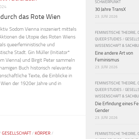
SCHWERPUNKT
2024
30 Jahre TransX
 durch das Rote Wien
23. JUNI 2026
ektiv Sodom Vienna inszeniert mittels
FEMINISTISCHE THEORIE, 
 Aktionen die Utopie des Roten Wiens
QUEER STUDIES
/
GESELL
als queerfeministische und
WISSENSCHAFT & SACHB
stische Stadt. Gin Müller (Initiator*
Eine andere Art von
Feminismus
m Vienna) und Birgit Peter sammeln
23. JUNI 2026
hnamigen Buch historisch relevante
nschaftliche Texte, die Einblicke in
 Wien der 1920er Jahre und in
FEMINISTISCHE THEORIE, 
QUEER STUDIES
/
GESELL
WISSENSCHAFT & SACHB
Die Erfindung eines Fe
Gender
23. JUNI 2026
/
GESELLSCHAFT
/
KÖRPER
/
FEMINISTISCHE THEORIE, 