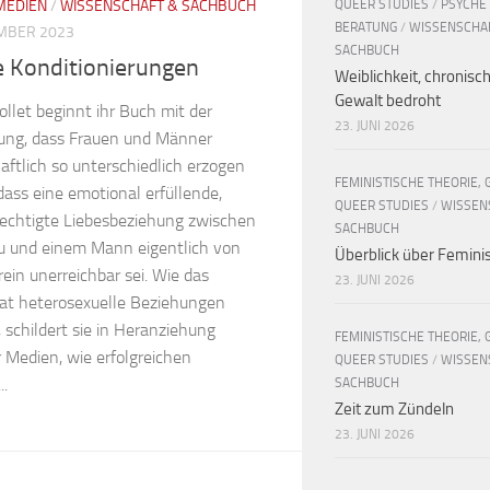
QUEER STUDIES
/
PSYCHE
MEDIEN
/
WISSENSCHAFT & SACHBUCH
BERATUNG
/
WISSENSCHA
MBER 2023
SACHBUCH
e Konditionierungen
Weiblichkeit, chronisc
Gewalt bedroht
llet beginnt ihr Buch mit der
23. JUNI 2026
lung, dass Frauen und Männer
aftlich so unterschiedlich erzogen
FEMINISTISCHE THEORIE, 
ass eine emotional erfüllende,
QUEER STUDIES
/
WISSEN
rechtigte Liebesbeziehung zwischen
SACHBUCH
au und einem Mann eigentlich von
Überblick über Femin
ein unerreichbar sei. Wie das
23. JUNI 2026
hat heterosexuelle Beziehungen
, schildert sie in Heranziehung
FEMINISTISCHE THEORIE, 
 Medien, wie erfolgreichen
QUEER STUDIES
/
WISSEN
..
SACHBUCH
Zeit zum Zündeln
23. JUNI 2026