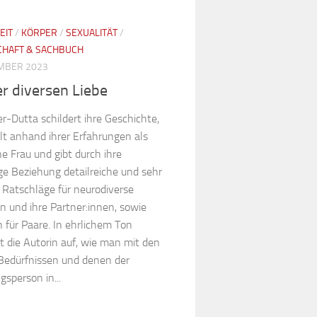
EIT
/
KÖRPER
/
SEXUALITÄT
/
CHAFT & SACHBUCH
MBER 2023
r diversen Liebe
r-Dutta schildert ihre Geschichte,
lt anhand ihrer Erfahrungen als
he Frau und gibt durch ihre
ge Beziehung detailreiche und sehr
 Ratschläge für neurodiverse
 und ihre Partner:innen, sowie
 für Paare. In ehrlichem Ton
t die Autorin auf, wie man mit den
Bedürfnissen und denen der
sperson in...