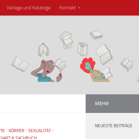
Verlage und Kataloge
Kontakt
MEHR
NEUESTE BEITRÄGE
HTE
/
KÖRPER
/
SEXUALITÄT
/
CHAFT & SACHBUCH