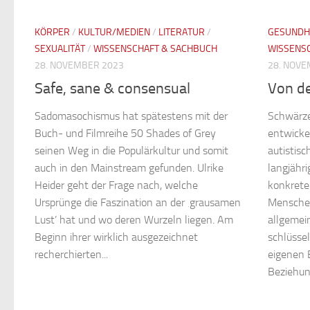
KÖRPER
/
KULTUR/MEDIEN
/
LITERATUR
/
GESUNDH
SEXUALITÄT
/
WISSENSCHAFT & SACHBUCH
WISSENS
28. NOVEMBER 2023
28. NOVE
Safe, sane & consensual
Von de
Sadomasochismus hat spätestens mit der
Schwärze
Buch- und Filmreihe 50 Shades of Grey
entwicke
seinen Weg in die Populärkultur und somit
autistisc
auch in den Mainstream gefunden. Ulrike
langjähri
Heider geht der Frage nach, welche
konkrete
Ursprünge die Faszination an der ‚grausamen
Menschen
Lust’ hat und wo deren Wurzeln liegen. Am
allgemein
Beginn ihrer wirklich ausgezeichnet
schlüssel
recherchierten...
eigenen 
Beziehung