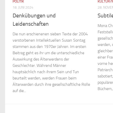
POLITIK
KULTUR/
18. JUNI 2024
28. NOVE
Denkübungen und
Subtil
Leidenschaften
Mona Cho
Feststel
Die nun erschienenen sieben Texte der 2004
gesellsch
verstorbenen Intellektuellen Susan Sontag
werden, d
stammen aus den 1970er Jahren. Im ersten
gleichbe
Beitrag geht es ihr um die unterschiedliche
einer Fr
Auswirkung des Älterwerdens der
vorne her
Geschlechter. Während Männer
Patriarc
hauptsächlich nach ihrem Sein und Tun
sabotiert
beurteilt werden, werden Frauen beim
populärer
Älterwerden durch ihre gesellschaftliche Rolle
Büchern,.
auf die...