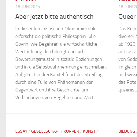
18. JUNI 2024
18. JUNI 
Aber jetzt bitte authentisch
Queer
In dieser feministischen Ökonomiekritik
Das Koll
erforscht die politische Philosophin Julie
diverser
Govrin, wie Begehren die wirtschaftliche
ab 1920 
Wertordnung durchdringt und sich
antirassi
Bewertungsmuster in soziale Beziehungen
von Sodo
und in die Selbstwahrnehmung einschreiben.
im gleic
Aufgeteilt in drei Kapitel führt der Streifzug
und wisse
durch eine Fülle von Phänomenen der
das Rote
Gegenwart und ihre Geschichte, um
queeres...
Verbindungen von Begehren und Wert...
ESSAY
/
GESELLSCHAFT
/
KÖRPER
/
KUNST
/
BILDUNG