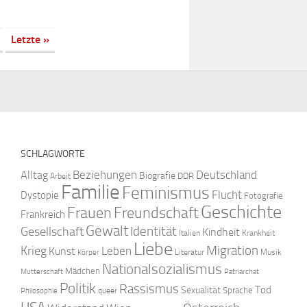
Letzte »
SCHLAGWORTE
Beziehungen
Deutschland
Alltag
Biografie
DDR
Arbeit
Familie
Feminismus
Flucht
Dystopie
Fotografie
Geschichte
Freundschaft
Frauen
Frankreich
Gewalt
Identität
Gesellschaft
Kindheit
Italien
Krankheit
Liebe
Krieg
Migration
Leben
Kunst
Literatur
Musik
Körper
Nationalsozialismus
Mädchen
Mutterschaft
Patriarchat
Politik
Rassismus
Tod
Sexualität
Sprache
queer
Philosophie