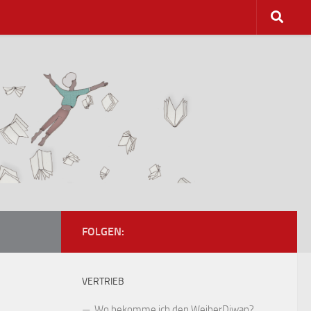
FOLGEN:
VERTRIEB
Wo bekomme ich den WeiberDiwan?