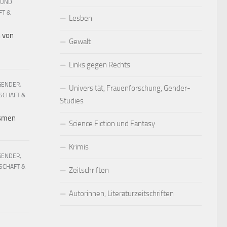
 UND
FT &
Lesben
h von
Gewalt
Links gegen Rechts
GENDER,
Universität, Frauenforschung, Gender-
SCHAFT &
Studies
ismen
Science Fiction und Fantasy
Krimis
GENDER,
SCHAFT &
Zeitschriften
Autorinnen, Literaturzeitschriften