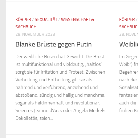
KÖRPER
/
SEXUALITÄT
/
WISSENSCHAFT &
KÖRPER
SACHBUCH
SACHBUC
28. NOVEMBER 2023
28. NOVE
Blanke Brüste gegen Putin
Weibli
Der weibliche Busen hat Gewicht. Die Brust
Im Gegen
ist multifunktional und vieldeutig, „haltlos“
Weib“) f
sorgt sie für Irritation und Protest. Zwischen
Begehren
Verhüllung und Enthüllung gilt sie als
nach der 
nährend und verführend, anziehend und
Sozialisa
abstoßend, sündig und heilig und manchmal
fantasie
sogar als heldinnenhaft und revolutionär.
auch die 
Seien es Jeanne d’Arcs oder Angela Merkels
frühen Ki
Dekolletés, seien...