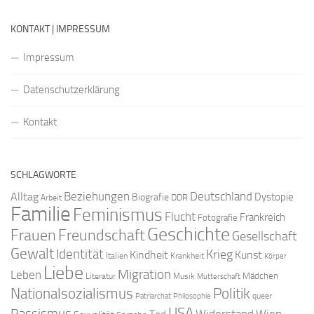
KONTAKT | IMPRESSUM
Impressum
Datenschutzerklärung
Kontakt
SCHLAGWORTE
Beziehungen
Deutschland
Alltag
Dystopie
Biografie
DDR
Arbeit
Familie
Feminismus
Flucht
Frankreich
Fotografie
Geschichte
Freundschaft
Frauen
Gesellschaft
Gewalt
Identität
Krieg
Kindheit
Kunst
Italien
Krankheit
Körper
Liebe
Migration
Leben
Mädchen
Literatur
Musik
Mutterschaft
Nationalsozialismus
Politik
queer
Patriarchat
Philosophie
USA
Rassismus
Widerstand
Wien