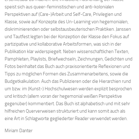
speist sich aus queer-feministischen und anti-kolonialen
Perspektiven auf (Care-)Arbeit und Self-Care, Privilegien und
Klasse, sowie auf Konzepte des Un-Learning von hegemonialen,
diskriminierenden oder selbstausbeuterischen Praktiken. Janssen
und Tautfest legten bei der Konzeption der Klasse den Fokus auf
partizipative und kollaborative Arbeitsformen, was sich in der
Publikation klar widerspiegelt. Neben wissenschaftlichen Texten,
Pamphleten, Playlists, Briefwechseln, Zeichnungen, Gedichten und
Fotos beinhaltet das Buch auch praxisorientierte Reflexionen und
Tipps zu möglichen Formen des Zusammenarbeitens, sowie die
Budgetkalkulation. Auch das Publizieren oder die Hierarchien rund
um bzw. im (Kunst-) Hochschulwesen werden explizit besprochen
und kritisch (allem voran der hegemonial weißen Perspektive
gegenüber) kommentiert. Das Buch ist alphabetisch und mit sehr
hilfreichen Querverweisen strukturiert und kann somit auch als
eine Art in Schlagworte gegliederter Reader verwendet werden.
Miriam Danter