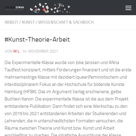
Zum Inhalt springen
ARBEIT
/
KUNST
/
WISSENSCHAFT & SACHBUCH
#Kunst-Theorie-Arbeit
VON
M L
·
14. NOVEMBER 2021
Die Experimentelle Klasse wurde von Joke Janssen und ANna
Tautfest konzipiert, mittels Förderungen finanziert und ist die erste
mehrsemestrige Klasse mit dezidiert (queer)feministischem und
interdisziplinärem Fokus an der Hochschule für bildende Künste
Hamburg (HFBK). Das im Argument Verlag erschienene, gelbe
Büchlein Kanon. Die experimentelle Klasse ist die aus dem Projekt
entstandene Publikation. Darin findet sich eine Werkschau zu den
von 2019 bis 2021 entstandenen Arbeiten der Studierenden und
Lehrenden, die in unterschiedlichsten Formaten versuchen, die
Räume zwischen Theorie und Kunst bzw. Kunst und Arbeit
erschließbar zu machen. Die inhaltliche Ausrichtung der Klasse