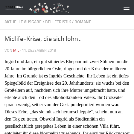
Zum Inhalt springen
AKTUELLE AUSGABE
/
BELLETRISTIK
/
ROMANE
Midlife-Krise, die sich lohnt
VON
M L
·
11. DEZEMBER 2018
Ingrid und Jan, ein gut situiertes Ehepaar mit zwei Söhnen um die
20 Jahre im bürgerlichen Oslo, ringen mit der Krise der mittleren
Jahre. Im Grunde ist es Ingrids Geschichte. Ihr Leben ist ein tiefes
Spiegelbild der Ereignisse des 20. Jahrhunderts: sie wuchs bei den
Großeltern auf, nachdem sich ihre Mutter umgebracht hatte, und
erlebte auch den Tod des alkoholkranken Vaters. Ihr Großvater
sprach wenig, seit er von der Gestapo deportiert worden war.
Dieses Erbe, „das sie mit sich herumschleppte“, scheint nun an
den Tag zu treten. Obwohl Ingrid als Studienrätin ein
gesellschaftlich geregeltes Leben in einer schönen Villa führt,
entgleitet ihr diese Normalität zuse­hends. Ihr einziger Rückzugsort