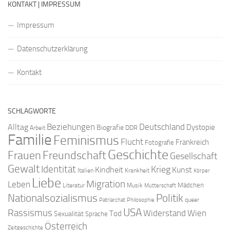
KONTAKT | IMPRESSUM
Impressum
Datenschutzerklärung
Kontakt
SCHLAGWORTE
Beziehungen
Deutschland
Alltag
Dystopie
Biografie
DDR
Arbeit
Familie
Feminismus
Flucht
Frankreich
Fotografie
Geschichte
Freundschaft
Frauen
Gesellschaft
Gewalt
Identität
Krieg
Kindheit
Kunst
Italien
Krankheit
Körper
Liebe
Migration
Leben
Mädchen
Literatur
Musik
Mutterschaft
Nationalsozialismus
Politik
queer
Patriarchat
Philosophie
USA
Rassismus
Widerstand
Wien
Tod
Sexualität
Sprache
Österreich
Zeitgeschichte