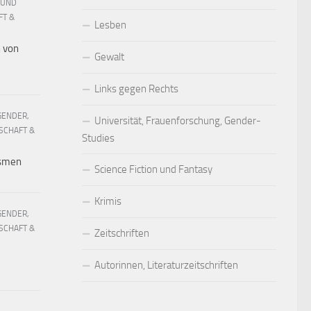
 UND
FT &
Lesben
h von
Gewalt
Links gegen Rechts
GENDER,
Universität, Frauenforschung, Gender-
SCHAFT &
Studies
ismen
Science Fiction und Fantasy
Krimis
GENDER,
SCHAFT &
Zeitschriften
Autorinnen, Literaturzeitschriften