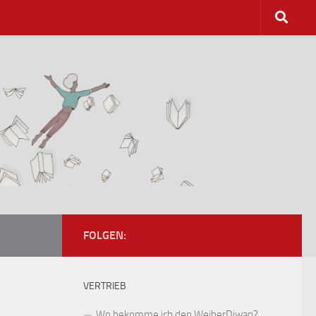
FOLGEN:
VERTRIEB
Wo bekomme ich den WeiberDiwan?