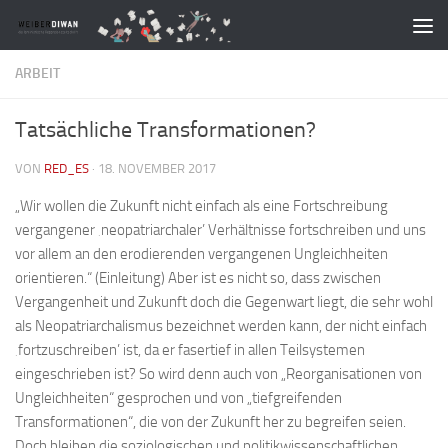
Zum Inhalt springen
ARBEIT
Tatsächliche Transformationen?
VON
RED_ES
·
18. NOVEMBER 2017
„Wir wollen die Zukunft nicht einfach als eine Fortschreibung
vergangener ‚neopatriarchaler’ Verhältnisse fortschreiben und uns
vor allem an den erodierenden vergangenen Ungleichheiten
orientieren.“ (Einleitung) Aber ist es nicht so, dass zwischen
Vergangenheit und Zukunft doch die Gegenwart liegt, die sehr wohl
als Neopatriarchalismus bezeichnet werden kann, der nicht einfach
‚fortzuschreiben’ ist, da er fasertief in allen Teilsystemen
eingeschrieben ist? So wird denn auch von „Reorganisationen von
Ungleichheiten“ gesprochen und von „tiefgreifenden
Transformationen“, die von der Zukunft her zu begreifen seien.
Doch bleiben die soziologischen und politikwissenschaftlichen