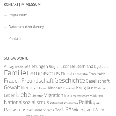
KONTAKT | IMPRESSUM
Impressum
Datenschutzerklärung
Kontakt
SCHLAGWORTE
Beziehungen
Deutschland
Alltag
Dystopie
Biografie
DDR
Arbeit
Familie
Feminismus
Flucht
Frankreich
Fotografie
Geschichte
Freundschaft
Frauen
Gesellschaft
Gewalt
Identität
Krieg
Kindheit
Kunst
Italien
Krankheit
Körper
Liebe
Migration
Leben
Mädchen
Literatur
Musik
Mutterschaft
Nationalsozialismus
Politik
queer
Patriarchat
Philosophie
USA
Rassismus
Widerstand
Wien
Tod
Sexualität
Sprache