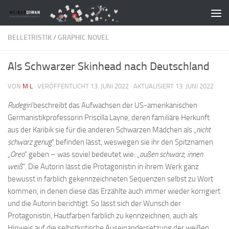
Zum Inhalt springen
BELLETRISTIK
/
GRAPHIC NOVEL
Als Schwarzer Skinhead nach Deutschland
VON
M L
· VERÖFFENTLICHT
13. JUNI 2022
· AKTUALISIERT
13. JUNI 2022
Rudegirl
beschreibt das Aufwachsen der US-amerikanischen
Germanistikprofessorin Priscilla Layne, deren familiäre Herkunft
aus der Karibik sie für die anderen Schwarzen Mädchen als „
nicht
schwarz genug
“ befinden lässt, weswegen sie ihr den Spitznamen
„
Oreo
“ geben – was soviel bedeutet wie: „
außen schwarz, innen
weiß
“. Die Autorin lässt die Protagonistin in ihrem Werk ganz
bewusst in farblich gekennzeichneten Sequenzen selbst zu Wort
kommen, in denen diese das Erzählte auch immer wieder korrigiert
und die Autorin berichtigt. So lässt sich der Wunsch der
Protagonistin, Hautfarben farblich zu kennzeichnen, auch als
Hinweis auf die selbstkritische Auseinandersetzung der weißen