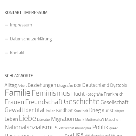
KONTAKT | IMPRESSUM
Impressum
Datenschutzerklärung
Kontakt
SCHLAGWORTE
Beziehungen
Deutschland
Alltag
Dystopie
Biografie
DDR
Arbeit
Familie
Feminismus
Flucht
Frankreich
Fotografie
Geschichte
Freundschaft
Frauen
Gesellschaft
Gewalt
Identität
Krieg
Kindheit
Kunst
Italien
Krankheit
Körper
Liebe
Migration
Leben
Mädchen
Literatur
Musik
Mutterschaft
Nationalsozialismus
Politik
queer
Patriarchat
Philosophie
USA
Rassismus
Widerstand
Wien