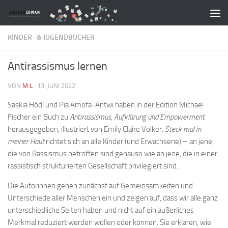
Zum Inhalt springen
KINDER- & JUGENDBÜCHER
Antirassismus lernen
VON
M L
·
13. JUNI 2022
Saskia Hödl und Pia Amofa-Antwi haben in der Edition Michael
Fischer ein Buch zu
Antirassismus, Aufklärung und Empowerment
herausgegeben, illustriert von Emily Claire Völker.
Steck mal in
meiner Haut
richtet sich an alle Kinder (und Erwachsene) – an jene,
die von Rassismus betroffen sind genauso wie an jene, die in einer
rassistisch strukturierten Gesellschaft privilegiert sind.
Die Autorinnen gehen zunächst auf Gemeinsamkeiten und
Unterschiede aller Menschen ein und zeigen auf, dass wir alle ganz
unterschiedliche Seiten haben und nicht auf ein äußerliches
Merkmal reduziert werden wollen oder können. Sie erklären, wie