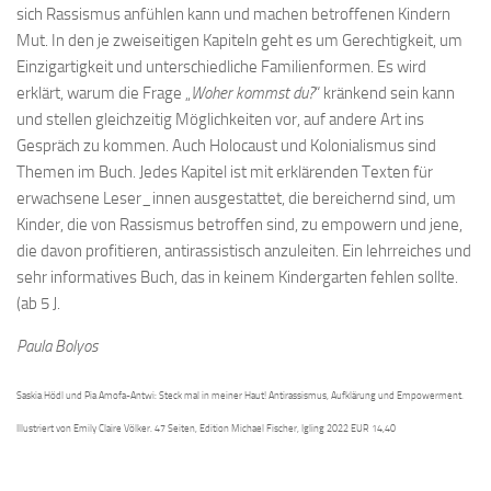
sich Rassismus anfühlen kann und machen betroffenen Kindern
Mut. In den je zweiseitigen Kapiteln geht es um Gerechtigkeit, um
Einzigartigkeit und unterschiedliche Familienformen. Es wird
erklärt, warum die Frage „
Woher kommst du?
“ kränkend sein kann
und stellen gleichzeitig Möglichkeiten vor, auf andere Art ins
Gespräch zu kommen. Auch Holocaust und Kolonialismus sind
Themen im Buch. Jedes Kapitel ist mit erklärenden Texten für
erwachsene Leser_innen ausgestattet, die bereichernd sind, um
Kinder, die von Rassismus betroffen sind, zu empowern und jene,
die davon profitieren, antirassistisch anzuleiten. Ein lehrreiches und
sehr informatives Buch, das in keinem Kindergarten fehlen sollte.
(ab 5 J.
Paula Bolyos
Saskia Hödl und Pia Amofa-Antwi: Steck mal in meiner Haut! Antirassismus, Aufklärung und Empowerment.
Illustriert von Emily Claire Völker. 47 Seiten, Edition Michael Fischer, Igling 2022 EUR 14,40