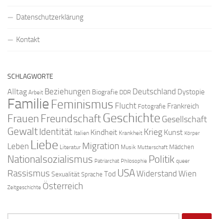
Datenschutzerklärung
Kontakt
SCHLAGWORTE
Beziehungen
Deutschland
Alltag
Dystopie
Biografie
DDR
Arbeit
Familie
Feminismus
Flucht
Frankreich
Fotografie
Geschichte
Freundschaft
Frauen
Gesellschaft
Gewalt
Identität
Krieg
Kindheit
Kunst
Italien
Krankheit
Körper
Liebe
Migration
Leben
Mädchen
Literatur
Musik
Mutterschaft
Nationalsozialismus
Politik
queer
Patriarchat
Philosophie
USA
Rassismus
Widerstand
Wien
Tod
Sexualität
Sprache
Österreich
Zeitgeschichte
Suchen