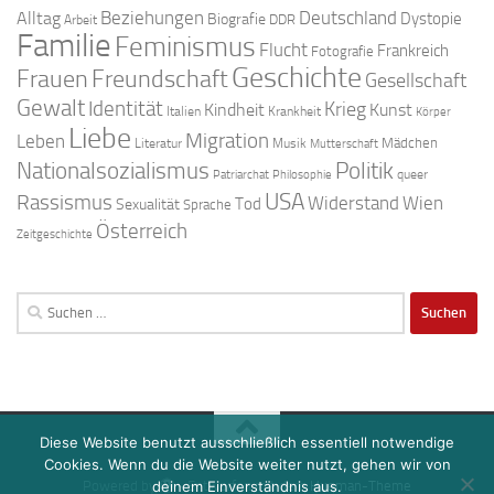
Beziehungen
Deutschland
Alltag
Dystopie
Biografie
DDR
Arbeit
Familie
Feminismus
Flucht
Frankreich
Fotografie
Geschichte
Freundschaft
Frauen
Gesellschaft
Gewalt
Identität
Krieg
Kindheit
Kunst
Italien
Krankheit
Körper
Liebe
Migration
Leben
Mädchen
Literatur
Musik
Mutterschaft
Nationalsozialismus
Politik
queer
Patriarchat
Philosophie
USA
Rassismus
Widerstand
Wien
Tod
Sexualität
Sprache
Österreich
Zeitgeschichte
Suchen
nach:
Diese Website benutzt ausschließlich essentiell notwendige
Cookies. Wenn du die Website weiter nutzt, gehen wir von
Powered by
- Entworfen mit dem
Hueman-Theme
deinem Einverständnis aus.