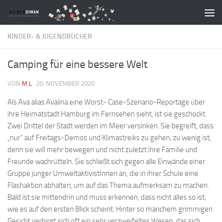
Zum Inhalt springen
KINDER- & JUGENDBÜCHER
Camping für eine bessere Welt
VON
M L
·
20. NOVEMBER 2020
Als Ava alias Avalina eine Worst- Case-Szenario-Reportage über
ihre Heimatstadt Hamburg im Fernsehen sieht, ist sie geschockt.
Zwei Drittel der Stadt werden im Meer versinken. Sie begreift, dass
„nur“ auf Freitags-Demos und Klimastreiks zu gehen, zu wenig ist,
denn sie will mehr bewegen und nicht zuletzt ihre Familie und
Freunde wachrütteln. Sie schließt sich gegen alle Einwände einer
Gruppe junger UmweltaktivistInnen an, die in ihrer Schule eine
Flashaktion abhalten, um auf das Thema aufmerksam zu machen.
Bald ist sie mittendrin und muss erkennen, dass nicht alles so ist,
wie es auf den ersten Blick scheint. Hinter so manchem grimmigen
Gesicht verbirgt sich oft ein sehr verzweifeltes Wesen, das sich