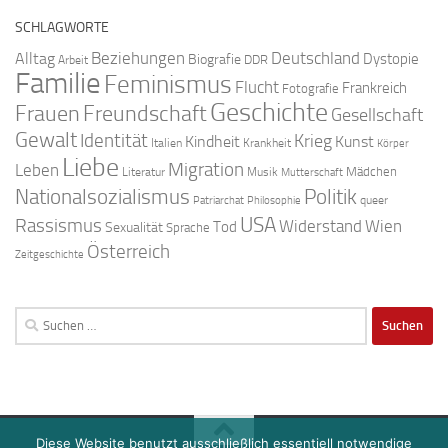
SCHLAGWORTE
Beziehungen
Deutschland
Alltag
Dystopie
Biografie
DDR
Arbeit
Familie
Feminismus
Flucht
Frankreich
Fotografie
Geschichte
Freundschaft
Frauen
Gesellschaft
Gewalt
Identität
Krieg
Kindheit
Kunst
Italien
Krankheit
Körper
Liebe
Migration
Leben
Mädchen
Literatur
Musik
Mutterschaft
Nationalsozialismus
Politik
queer
Patriarchat
Philosophie
USA
Rassismus
Widerstand
Wien
Tod
Sexualität
Sprache
Österreich
Zeitgeschichte
Suchen
nach:
Diese Website benutzt ausschließlich essentiell notwendige