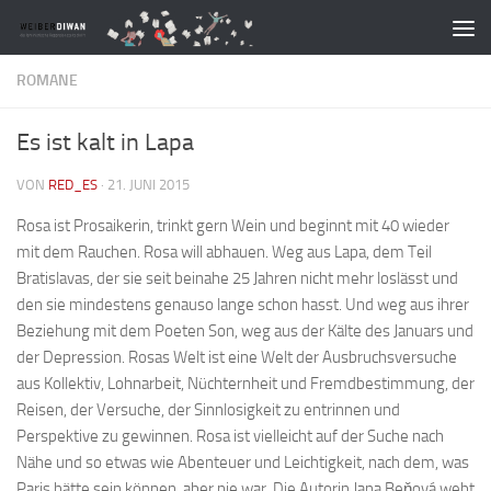
Zum Inhalt springen
ROMANE
Es ist kalt in Lapa
VON
RED_ES
·
21. JUNI 2015
Rosa ist Prosaikerin, trinkt gern Wein und beginnt mit 40 wieder
mit dem Rauchen. Rosa will abhauen. Weg aus Lapa, dem Teil
Bratislavas, der sie seit beinahe 25 Jahren nicht mehr loslässt und
den sie mindestens genauso lange schon hasst. Und weg aus ihrer
Beziehung mit dem Poeten Son, weg aus der Kälte des Januars und
der Depression. Rosas Welt ist eine Welt der Ausbruchsversuche
aus Kollektiv, Lohnarbeit, Nüchternheit und Fremdbestimmung, der
Reisen, der Versuche, der Sinnlosigkeit zu entrinnen und
Perspektive zu gewinnen. Rosa ist vielleicht auf der Suche nach
Nähe und so etwas wie Abenteuer und Leichtigkeit, nach dem, was
Paris hätte sein können, aber nie war. Die Autorin Jana Beňová webt