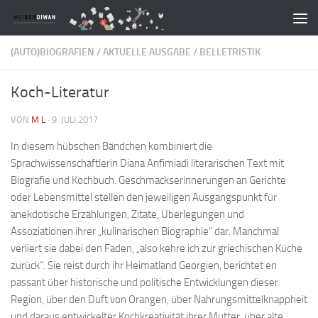
Zum Inhalt springen
(AUTO)BIOGRAFIEN
/
AKTUELLE AUSGABE
/
BELLETRISTIK
Koch-Literatur
VON
M L
·
9. JULI 2017
In diesem hübschen Bändchen kombiniert die
Sprachwissenschaftlerin Diana Anfimiadi literarischen Text mit
Biografie und Kochbuch. Geschmackserinnerungen an Gerichte
oder Lebensmittel stellen den jeweiligen Ausgangspunkt für
anekdotische Erzählungen, Zitate, Überlegungen und
Assoziationen ihrer „kulinarischen Biographie“ dar. Manchmal
verliert sie dabei den Faden, „also kehre ich zur griechischen Küche
zurück“. Sie reist durch ihr Heimatland Georgien, berichtet en
passant über historische und politische Entwicklungen dieser
Region, über den Duft von Orangen, über Nahrungsmittelknappheit
und daraus entwickelter Kochkreativität ihrer Mutter, über alte