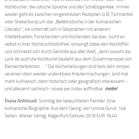
Kochbücher, die udische Sprache und den Schabzigerklee. Immer
wieder geht es zwischen eingestreuten Rezepten (z.B. Tschrianteli
oder Shekerbura) um das „Belletristische in der kulinarischen
Literatur“, sie unterhält sich in Gesprächen mit anderen
Intellektuellen, Forschenden und Kochenden darüber, sucht es
selbst in ihrer Kochbuchbibliothek, schwingt dabei den Kochlöffel
und schmeckt sich durch Gerichte aus aller Welt, „denn sowohl die
Lyrik als auch die Kochkunst besteht aus dem Zusammenspiel von
Elementarteilchen ….“ Die Kochanleitungen sind teils sehr simpel,
vereinen dann wieder undenkbare Kräutermischungen, sind mal
mehr kulinarisch, dann historisch oder geografisch interessant –
und allesamt nachkoch- sowie per Index auffindbar.
meikel
Diana Anfimiadi
: Sonntag der beleuchteten Fenster. Eine
kulinarische Biographie. Aus dem Georg, von Iunona Guruli. 146
Seiten, Wieser Verlag, Klagenfurt/Celovec 2016 EUR 18,40