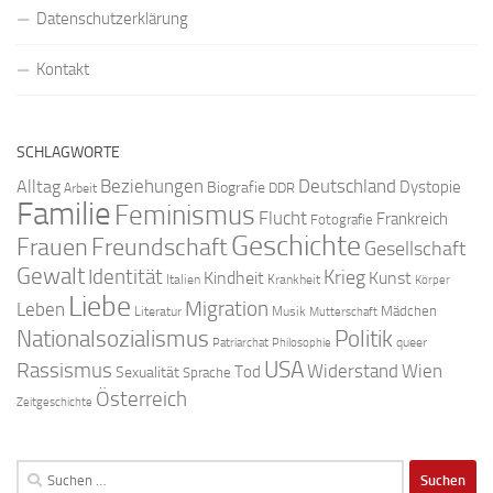
Datenschutzerklärung
Kontakt
SCHLAGWORTE
Beziehungen
Deutschland
Alltag
Dystopie
Biografie
DDR
Arbeit
Familie
Feminismus
Flucht
Frankreich
Fotografie
Geschichte
Freundschaft
Frauen
Gesellschaft
Gewalt
Identität
Krieg
Kindheit
Kunst
Italien
Krankheit
Körper
Liebe
Migration
Leben
Mädchen
Literatur
Musik
Mutterschaft
Nationalsozialismus
Politik
queer
Patriarchat
Philosophie
USA
Rassismus
Widerstand
Wien
Tod
Sexualität
Sprache
Österreich
Zeitgeschichte
Suchen