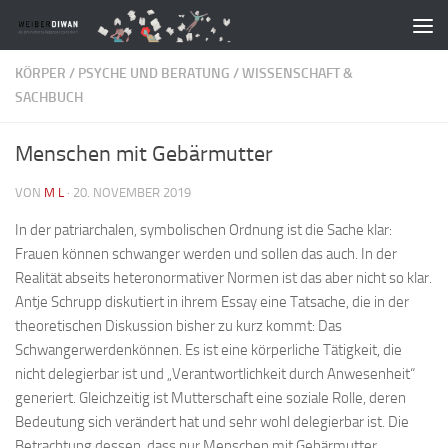
Zum Inhalt springen
KÖRPER
/
PSYCHE UND BERATUNG
/
WISSENSCHAFT &
SACHBUCH
Menschen mit Gebärmutter
VON
M L
·
20. NOVEMBER 2019
In der patriarchalen, symbolischen Ordnung ist die Sache klar:
Frauen können schwanger werden und sollen das auch. In der
Realität abseits heteronormativer Normen ist das aber nicht so klar.
Antje Schrupp diskutiert in ihrem Essay eine Tatsache, die in der
theoretischen Diskussion bisher zu kurz kommt: Das
Schwangerwerdenkönnen. Es ist eine körperliche Tätigkeit, die
nicht delegierbar ist und „Verantwortlichkeit durch Anwesenheit“
generiert. Gleichzeitig ist Mutterschaft eine soziale Rolle, deren
Bedeutung sich verändert hat und sehr wohl delegierbar ist. Die
Betrachtung dessen, dass nur Menschen mit Gebärmutter