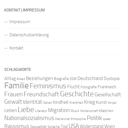
KONTAKT | IMPRESSUM
Impressum
Datenschutzerklärung
Kontakt
SCHLAGWORTE
Beziehungen
Deutschland
Alltag
Dystopie
Biografie
DDR
Arbeit
Familie
Feminismus
Flucht
Frankreich
Fotografie
Geschichte
Freundschaft
Frauen
Gesellschaft
Gewalt
Identität
Krieg
Kindheit
Kunst
Italien
Krankheit
Körper
Liebe
Migration
Leben
Mädchen
Literatur
Musik
Mutterschaft
Nationalsozialismus
Politik
queer
Patriarchat
Philosophie
USA
Rassismus
Widerstand
Wien
Tod
Sexualität
Sprache