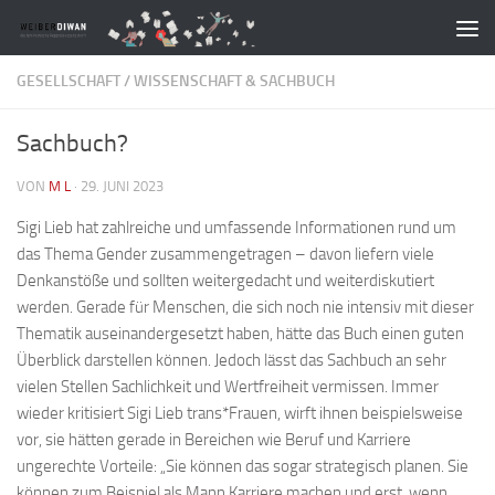
Zum Inhalt springen
GESELLSCHAFT
/
WISSENSCHAFT & SACHBUCH
Sachbuch?
VON
M L
·
29. JUNI 2023
Sigi Lieb hat zahlreiche und umfassende Informationen rund um
das Thema Gender zusammengetragen – davon liefern viele
Denkanstöße und sollten weitergedacht und weiterdiskutiert
werden. Gerade für Menschen, die sich noch nie intensiv mit dieser
Thematik auseinandergesetzt haben, hätte das Buch einen guten
Überblick darstellen können. Jedoch lässt das Sachbuch an sehr
vielen Stellen Sachlichkeit und Wertfreiheit vermissen. Immer
wieder kritisiert Sigi Lieb trans*Frauen, wirft ihnen beispielsweise
vor, sie hätten gerade in Bereichen wie Beruf und Karriere
ungerechte Vorteile: „Sie können das sogar strategisch planen. Sie
können zum Beispiel als Mann Karriere machen und erst, wenn