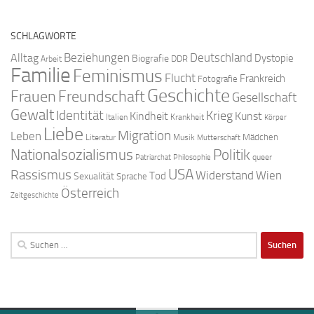
SCHLAGWORTE
Beziehungen
Deutschland
Alltag
Dystopie
Biografie
DDR
Arbeit
Familie
Feminismus
Flucht
Frankreich
Fotografie
Geschichte
Freundschaft
Frauen
Gesellschaft
Gewalt
Identität
Krieg
Kindheit
Kunst
Italien
Krankheit
Körper
Liebe
Migration
Leben
Mädchen
Literatur
Musik
Mutterschaft
Nationalsozialismus
Politik
queer
Patriarchat
Philosophie
USA
Rassismus
Widerstand
Wien
Tod
Sexualität
Sprache
Österreich
Zeitgeschichte
Suchen
nach: