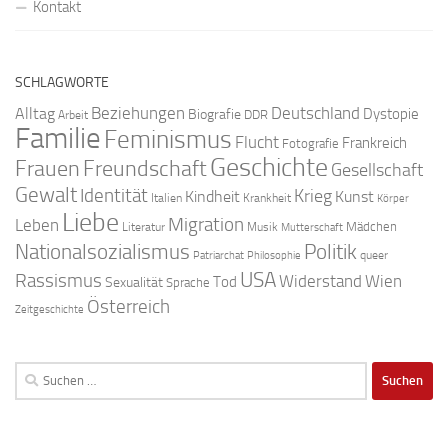
Kontakt
SCHLAGWORTE
Beziehungen
Deutschland
Alltag
Dystopie
Biografie
DDR
Arbeit
Familie
Feminismus
Flucht
Frankreich
Fotografie
Geschichte
Freundschaft
Frauen
Gesellschaft
Gewalt
Identität
Krieg
Kindheit
Kunst
Italien
Krankheit
Körper
Liebe
Migration
Leben
Mädchen
Literatur
Musik
Mutterschaft
Nationalsozialismus
Politik
queer
Patriarchat
Philosophie
USA
Rassismus
Widerstand
Wien
Tod
Sexualität
Sprache
Österreich
Zeitgeschichte
Suchen
nach: