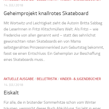
14. JULI 2018
Geheimprojekt knallrotes Skateboard
Mit Wortwitz und Leichtigkeit zieht die Autorin Britta Sabbag
die LeserInnen in Fritzi Klitschmüllers Welt. Als Fritzi – wie
Fredericke von allen genannt wird – statt des sehnlichst
gewünschten roten Skateboards ein von Mama
selbstgenähtes Prinzessinnenkleid zum Geburtstag bekommt,
fasst sie einen Entschluss: Ein Geheimplan zur Beschaffung
eines Skateboards muss...
AKTUELLE AUSGABE
/
BELLETRISTIK
/
KINDER- & JUGENDBÜCHER
14. JULI 2018
Eiskalt
Für alle, die in brütender Sommerhitze schon vom Winter
träumen, verspricht dieses Buch Abkühlung. Siri lebt in einer