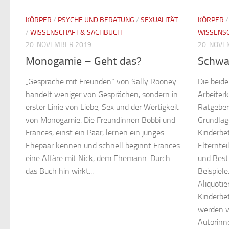
KÖRPER
/
PSYCHE UND BERATUNG
/
SEXUALITÄT
KÖRPER
/
WISSENSCHAFT & SACHBUCH
WISSENS
20. NOVEMBER 2019
20. NOVE
Monogamie – Geht das?
Schwa
„Gespräche mit Freunden“ von Sally Rooney
Die beid
handelt weniger von Gesprächen, sondern in
Arbeiter
erster Linie von Liebe, Sex und der Wertigkeit
Ratgeber
von Monogamie. Die Freundinnen Bobbi und
Grundlag
Frances, einst ein Paar, lernen ein junges
Kinderbe
Ehepaar kennen und schnell beginnt Frances
Elterntei
eine Affäre mit Nick, dem Ehemann. Durch
und Best
das Buch hin wirkt...
Beispiele
Aliquoti
Kinderbe
werden v
Autorinne