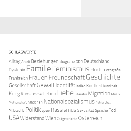
SCHLAGWORTE
Beziehungen
Deutschland
Alltag
Biografie
DDR
Arbeit
Familie
Feminismus
Flucht
Dystopie
Fotografie
Geschichte
Freundschaft
Frauen
Frankreich
Gewalt
Identität
Gesellschaft
Kindheit
Italien
Krankheit
Liebe
Krieg
Migration
Leben
Kunst
Literatur
Musik
Körper
Nationalsozialismus
Mädchen
Mutterschaft
Patriarchat
Politik
Rassismus
Tod
Sexualität
Sprache
queer
Philosophie
USA
Österreich
Widerstand
Wien
Zeitgeschichte