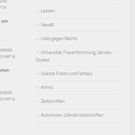
 UND
FT &
Lesben
h von
Gewalt
Links gegen Rechts
GENDER,
Universität, Frauenforschung, Gender-
SCHAFT &
Studies
ismen
Science Fiction und Fantasy
Krimis
GENDER,
SCHAFT &
Zeitschriften
Autorinnen, Literaturzeitschriften