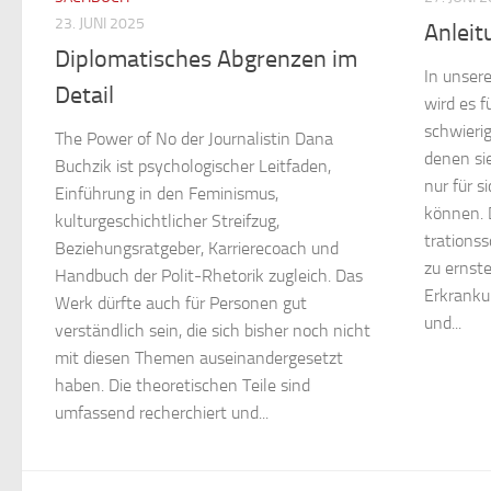
23. JUNI 2025
Anlei
Diplomatisches Abgrenzen im
In unsere
Detail
wird es 
schwierig
The Power of No der Journalistin Dana
denen sie
Buchzik ist psychologischer Leitfaden,
nur für s
Einführung in den Feminismus,
können. 
kulturgeschichtlicher Streifzug,
trationss
Beziehungsratgeber, Karrierecoach und
zu ernst
Handbuch der Polit-Rhetorik zugleich. Das
Erkranku
Werk dürfte auch für Personen gut
und...
verständlich sein, die sich bisher noch nicht
mit diesen Themen auseinandergesetzt
haben. Die theoretischen Teile sind
umfassend recherchiert und...