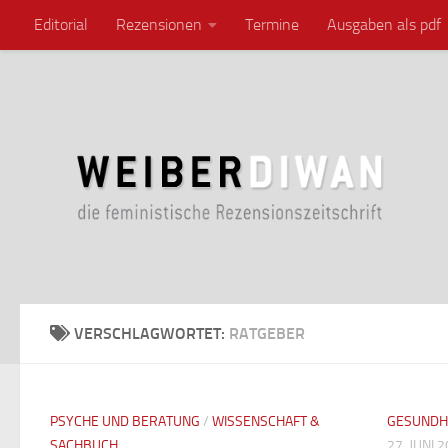
Editorial
Rezensionen
Termine
Ausgaben als pdf
Zum Inhalt springen
VERSCHLAGWORTET:
RATGEBER
PSYCHE UND BERATUNG
/
WISSENSCHAFT &
GESUNDH
SACHBUCH
27. JUNI 