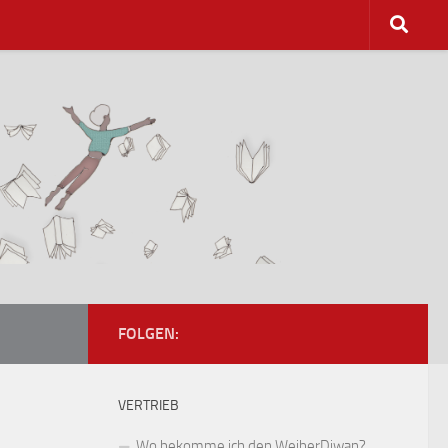
FOLGEN:
VERTRIEB
Wo bekomme ich den WeiberDiwan?