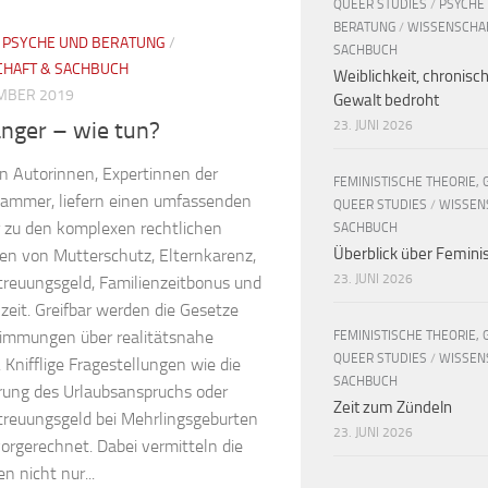
QUEER STUDIES
/
PSYCHE
BERATUNG
/
WISSENSCHA
/
PSYCHE UND BERATUNG
/
SACHBUCH
CHAFT & SACHBUCH
Weiblichkeit, chronisc
MBER 2019
Gewalt bedroht
nger – wie tun?
23. JUNI 2026
en Autorinnen, Expertinnen der
FEMINISTISCHE THEORIE, 
kammer, liefern einen umfassenden
QUEER STUDIES
/
WISSEN
 zu den komplexen rechtlichen
SACHBUCH
Überblick über Femin
en von Mutterschutz, Elternkarenz,
23. JUNI 2026
treuungsgeld, Familienzeitbonus und
lzeit. Greifbar werden die Gesetze
immungen über realitätsnahe
FEMINISTISCHE THEORIE, 
QUEER STUDIES
/
WISSEN
. Knifflige Fragestellungen wie die
SACHBUCH
erung des Urlaubsanspruchs oder
Zeit zum Zündeln
treuungsgeld bei Mehrlingsgeburten
23. JUNI 2026
orgerechnet. Dabei vermitteln die
n nicht nur...