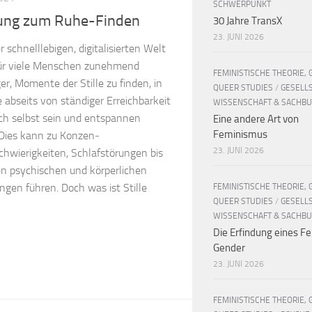
SCHWERPUNKT
tung zum Ruhe-Finden
30 Jahre TransX
23. JUNI 2026
r schnelllebigen, digitalisierten Welt
für viele Menschen zunehmend
FEMINISTISCHE THEORIE, 
er, Momente der Stille zu finden, in
QUEER STUDIES
/
GESELL
 abseits von ständiger Erreichbarkeit
WISSENSCHAFT & SACHB
ich selbst sein und entspannen
Eine andere Art von
Feminismus
Dies kann zu Konzen­
23. JUNI 2026
chwierigkeiten, Schlafstörungen bis
en psychischen und körperlichen
ngen führen. Doch was ist Stille
FEMINISTISCHE THEORIE, 
QUEER STUDIES
/
GESELL
WISSENSCHAFT & SACHB
Die Erfindung eines Fe
Gender
23. JUNI 2026
FEMINISTISCHE THEORIE, 