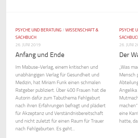
PSYCHE UND BERATUNG
/
WISSENSCHAFT &
PSYCHE 
SACHBUCH
SACHBUC
26. JUNI 2019
26. JUNI 
Anfang und Ende
Der W
Im Mabuse-Verlag, einem kritischen und
„Was mac
unabhängigen Verlag für Gesundheit und
Mensch p
Medizin, hat Miriam Funk einen schmalen
Abteilung
Ratgeber publiziert. Über 400 Frauen hat die
Angelika 
Autorin dafür zum Tabuthema Fehlgeburt
Mutmachb
nach ihren Erfahrungen befragt und plädiert
machen“.
für Akzeptanz und Verständnisbereitschaft
eine Karr
und nicht zuletzt für einen Raum für Trauer
hatte, da
nach Fehlgeburten. Es geht...