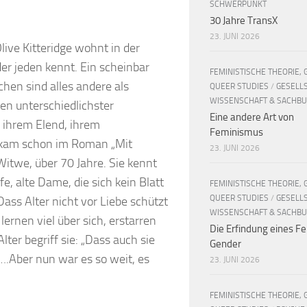
SCHWERPUNKT
30 Jahre TransX
23. JUNI 2026
ive Kitteridge wohnt in der
der jeden kennt. Ein scheinbar
FEMINISTISCHE THEORIE, 
chen sind alles andere als
QUEER STUDIES
/
GESELL
WISSENSCHAFT & SACHB
en unterschiedlichster
Eine andere Art von
 ihrem Elend, ihrem
Feminismus
 kam schon im Roman „Mit
23. JUNI 2026
 Witwe, über 70 Jahre. Sie kennt
fe, alte Dame, die sich kein Blatt
FEMINISTISCHE THEORIE, 
QUEER STUDIES
/
GESELL
ss Alter nicht vor Liebe schützt
WISSENSCHAFT & SACHB
lernen viel über sich, erstarren
Die Erfindung eines Fe
lter begriff sie: „Dass auch sie
Gender
r….Aber nun war es so weit, es
23. JUNI 2026
FEMINISTISCHE THEORIE, 