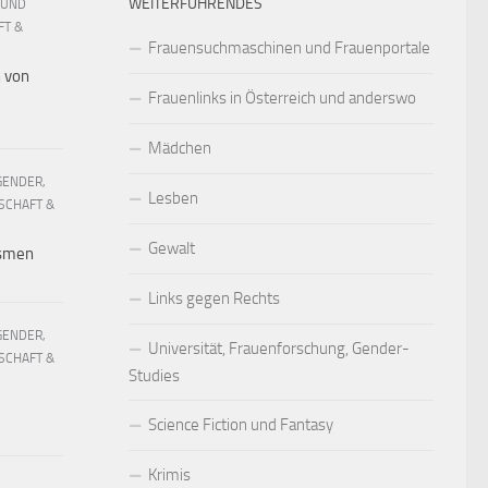
WEITERFÜHRENDES
 UND
FT &
Frauensuchmaschinen und Frauenportale
h von
Frauenlinks in Österreich und anderswo
Mädchen
GENDER,
Lesben
SCHAFT &
Gewalt
ismen
Links gegen Rechts
GENDER,
Universität, Frauenforschung, Gender-
SCHAFT &
Studies
Science Fiction und Fantasy
Krimis