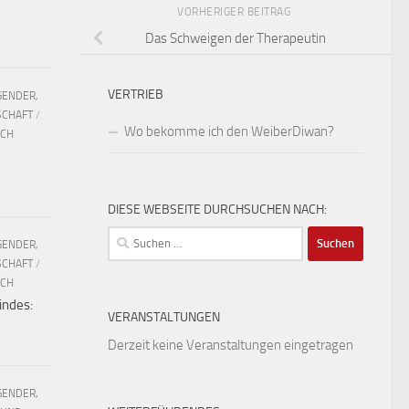
VORHERIGER BEITRAG
Das Schweigen der Therapeutin
VERTRIEB
GENDER,
SCHAFT
/
Wo bekomme ich den WeiberDiwan?
UCH
DIESE WEBSEITE DURCHSUCHEN NACH:
Suchen
GENDER,
nach:
SCHAFT
/
UCH
indes:
VERANSTALTUNGEN
Derzeit keine Veranstaltungen eingetragen
GENDER,