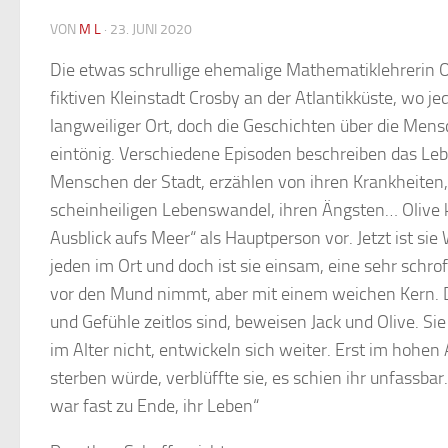
VON
M L
·
23. JUNI 2020
Die etwas schrullige ehemalige Mathematiklehrerin Ol
fiktiven Kleinstadt Crosby an der Atlantikküste, wo je
langweiliger Ort, doch die Geschichten über die Mens
eintönig. Verschiedene Episoden beschreiben das Leb
Menschen der Stadt, erzählen von ihren Krankheiten,
scheinheiligen Lebenswandel, ihren Ängsten… Olive
Ausblick aufs Meer“ als Hauptperson vor. Jetzt ist sie
jeden im Ort und doch ist sie einsam, eine sehr schrof
vor den Mund nimmt, aber mit einem weichen Kern. Da
und Gefühle zeitlos sind, beweisen Jack und Olive. Sie 
im Alter nicht, entwickeln sich weiter. Erst im hohen A
sterben würde, verblüffte sie, es schien ihr unfassba
war fast zu Ende, ihr Leben“