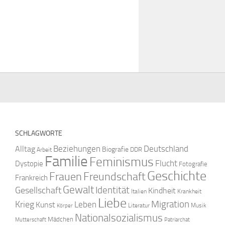
SCHLAGWORTE
Beziehungen
Deutschland
Alltag
Biografie
DDR
Arbeit
Familie
Feminismus
Flucht
Dystopie
Fotografie
Geschichte
Freundschaft
Frauen
Frankreich
Gewalt
Identität
Gesellschaft
Kindheit
Italien
Krankheit
Liebe
Krieg
Migration
Leben
Kunst
Literatur
Musik
Körper
Nationalsozialismus
Mädchen
Mutterschaft
Patriarchat