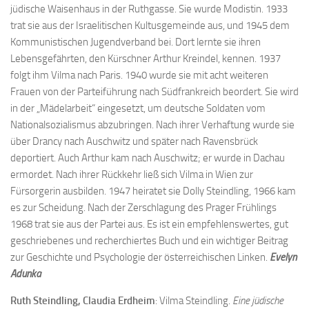
jüdische Waisenhaus in der Ruthgasse. Sie wurde Modistin. 1933
trat sie aus der Israelitischen Kultusgemeinde aus, und 1945 dem
Kommunistischen Jugendverband bei. Dort lernte sie ihren
Lebensgefährten, den Kürschner Arthur Kreindel, kennen. 1937
folgt ihm Vilma nach Paris. 1940 wurde sie mit acht weiteren
Frauen von der Parteiführung nach Südfrankreich beordert. Sie wird
in der „Mädelarbeit“ eingesetzt, um deutsche Soldaten vom
Nationalsozialismus abzubringen. Nach ihrer Verhaftung wurde sie
über Drancy nach Auschwitz und später nach Ravensbrück
deportiert. Auch Arthur kam nach Auschwitz; er wurde in Dachau
ermordet. Nach ihrer Rückkehr ließ sich Vilma in Wien zur
Fürsorgerin ausbilden. 1947 heiratet sie Dolly Steindling, 1966 kam
es zur Scheidung. Nach der Zerschlagung des Prager Frühlings
1968 trat sie aus der Partei aus. Es ist ein empfehlenswertes, gut
geschriebenes und recherchiertes Buch und ein wichtiger Beitrag
zur Geschichte und Psychologie der österreichischen Linken.
Evelyn
Adunka
Ruth Steindling, Claudia Erdheim
: Vilma Steindling.
Eine jüdische