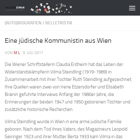
Zum Inhalt springen
(AUTO)BIOGRAFIEN
/
BELLETRISTIK
Eine jüdische Kommunistin aus Wien
VON
M L
·
9. JULI 2017
Die Wiener Schriftstellerin Claudia Erdheim hat das Leben der
Widerstandskämpferin Vilma Steindling (1919-1989) in
Zusammenarbeit mit ihrer Tochter Ruth Steindling aufgezeichnet.
Ihre Quellen waren zwei von Irene Etzersdorfer und Elisabeth
Brainin geführte Interviews Anfang der 1980er Jahre, die
Erinnerungen der beiden 1947 und 1950 geborenen Töchter und
zusätzliche historische Recherchen.
Vilma Steindling wurde in Wien in eine arme jüdische Familie
geboren. Nach dem Tod ihres Vaters, des Magazineurs Leopold
Geiringer 1923 und ihrer Mutter Berta 1933 kam Vilma in das