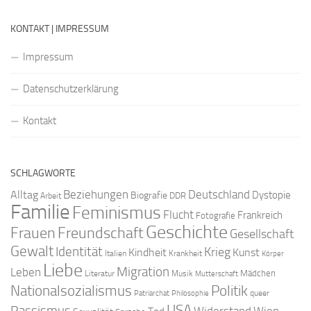
KONTAKT | IMPRESSUM
Impressum
Datenschutzerklärung
Kontakt
SCHLAGWORTE
Beziehungen
Deutschland
Alltag
Dystopie
Biografie
DDR
Arbeit
Familie
Feminismus
Flucht
Frankreich
Fotografie
Geschichte
Freundschaft
Frauen
Gesellschaft
Gewalt
Identität
Krieg
Kindheit
Kunst
Italien
Krankheit
Körper
Liebe
Migration
Leben
Mädchen
Literatur
Musik
Mutterschaft
Nationalsozialismus
Politik
queer
Patriarchat
Philosophie
USA
Rassismus
Widerstand
Wien