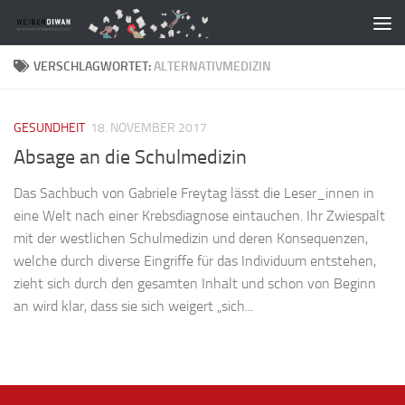
Zum Inhalt springen
VERSCHLAGWORTET:
ALTERNATIVMEDIZIN
GESUNDHEIT
18. NOVEMBER 2017
Absage an die Schulmedizin
Das Sachbuch von Gabriele Freytag lässt die Leser_innen in
eine Welt nach einer Krebsdiagnose eintauchen. Ihr Zwiespalt
mit der westlichen Schulmedizin und deren Konsequenzen,
welche durch diverse Eingriffe für das Individuum entstehen,
zieht sich durch den gesamten Inhalt und schon von Beginn
an wird klar, dass sie sich weigert „sich...