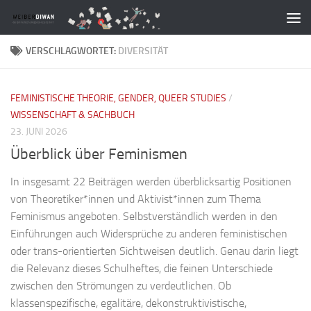
Zum Inhalt springen
VERSCHLAGWORTET:
DIVERSITÄT
FEMINISTISCHE THEORIE, GENDER, QUEER STUDIES
/
WISSENSCHAFT & SACHBUCH
23. JUNI 2026
Überblick über Feminismen
In insgesamt 22 Beiträgen werden überblicksartig Positionen
von Theoretiker*innen und Aktivist*innen zum Thema
Feminismus angeboten. Selbstverständlich werden in den
Einführungen auch Widersprüche zu anderen feministischen
oder trans-orientierten Sichtweisen deutlich. Genau darin liegt
die Relevanz dieses Schulheftes, die feinen Unterschiede
zwischen den Strömungen zu verdeutlichen. Ob
klassenspezifische, egalitäre, dekonstruktivistische,