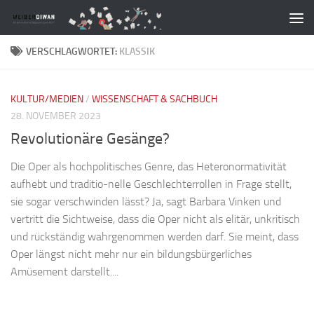
Zum Inhalt springen
VERSCHLAGWORTET:
KLASSIK
KULTUR/MEDIEN
/
WISSENSCHAFT & SACHBUCH
28. NOVEMBER 2023
Revolutionäre Gesänge?
Die Oper als hochpolitisches Genre, das Heteronormativität
aufhebt und traditio-nelle Geschlechterrollen in Frage stellt,
sie sogar verschwinden lässt? Ja, sagt Barbara Vinken und
vertritt die Sichtweise, dass die Oper nicht als elitär, unkritisch
und rückständig wahrgenommen werden darf. Sie meint, dass
Oper längst nicht mehr nur ein bildungsbürgerliches
Amüsement darstellt....