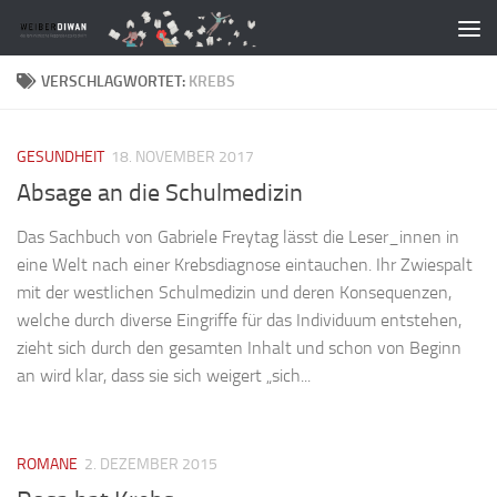
Zum Inhalt springen
VERSCHLAGWORTET:
KREBS
GESUNDHEIT
18. NOVEMBER 2017
Absage an die Schulmedizin
Das Sachbuch von Gabriele Freytag lässt die Leser_innen in
eine Welt nach einer Krebsdiagnose eintauchen. Ihr Zwiespalt
mit der westlichen Schulmedizin und deren Konsequenzen,
welche durch diverse Eingriffe für das Individuum entstehen,
zieht sich durch den gesamten Inhalt und schon von Beginn
an wird klar, dass sie sich weigert „sich...
ROMANE
2. DEZEMBER 2015