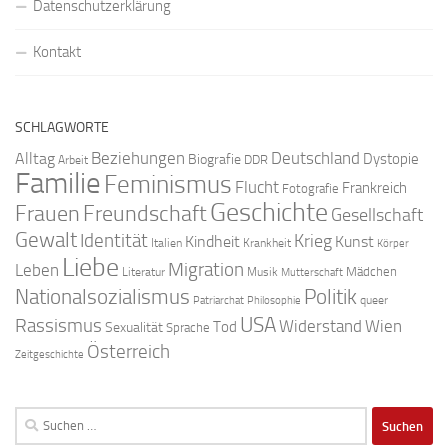
Datenschutzerklärung
Kontakt
SCHLAGWORTE
Beziehungen
Deutschland
Alltag
Dystopie
Biografie
DDR
Arbeit
Familie
Feminismus
Flucht
Frankreich
Fotografie
Geschichte
Freundschaft
Frauen
Gesellschaft
Gewalt
Identität
Krieg
Kindheit
Kunst
Italien
Krankheit
Körper
Liebe
Migration
Leben
Mädchen
Literatur
Musik
Mutterschaft
Nationalsozialismus
Politik
queer
Patriarchat
Philosophie
USA
Rassismus
Widerstand
Wien
Tod
Sexualität
Sprache
Österreich
Zeitgeschichte
Suchen
nach: