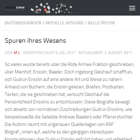
Zum Inhalt springen
(AUTO)BIOGRAFIEN
/
AKTUELLE AUSGABE
/
BELLETRISTIK
Spuren ihres Wesens
VON
M L
· VERÖFFENTLICHT
9. JULI 2017
· AKTUALISIERT
3. AUGUST 2017
So vieles wurde bereits über die Rote Armee Fraktion geschrieben,
über Meinhof, Ensslin, Baader. Doch Ingeborg Gleichauf schafft es,
sich Gudrun Ensslin auf eine andere Art und Weise zu nähern.
Anhand von Büchern, die Ensslin gelesen, Briefen, Postkarten,
Texten, die sie geschrieben hat, versucht Gleichauf die
Persönlichkeit Ensslins zu entschlüsseln. Diese Biografie bewegt
sich abseits von normativen Zuschreibungen Gudrun Ensslins, wie
beispielsweiße die Geliebte Andreas Baaders oder Pfarrerstochter.
Die Autorin räumt mit ungenauen Quellenlagen von RAF
Biograf_innen auf, welche zu den gängigen stereotypen
Konstruktionen über Gudrun Ensslin geführt haben und reflektiert