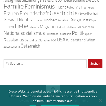
Beziehungen
Deutschland
Alltag
Dystopie
Biografie
DDR
Arbeit
Familie
Feminismus
Flucht
Frankreich
Fotografie
Geschichte
Freundschaft
Frauen
Gesellschaft
Gewalt
Identität
Krieg
Kindheit
Kunst
Italien
Krankheit
Körper
Liebe
Migration
Leben
Mädchen
Literatur
Musik
Mutterschaft
Nationalsozialismus
Politik
queer
Patriarchat
Philosophie
USA
Rassismus
Widerstand
Wien
Tod
Sexualität
Sprache
Österreich
Zeitgeschichte
Suchen
nach:
Diese Website benutzt ausschließlich essentiell notwendige
Cookies. Wenn du die Website weiter nutzt, gehen wir von
Powered by
- Entworfen mit dem
Hueman-Theme
deinem Einverständnis aus.