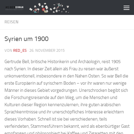
Zum Inhalt springen
REISEN
Syrien um 1900
VON
RED_ES
·
26. NOVEMBER 2015
Gertrude Bell, britische Historikerin und Archäologin, reist 1905
nach Syrien. In dieser Zeit allein als Frau zu reisen war äußerst
unkonventionell, insbesondere in den Nahen Osten. So war Bell die
erste Europäerin auf syrischem Boden – vor ihr waren nur wenige
Männer in dieses Gebiet vorgedrungen. Unerschrocken begibt sich
die Forschungsreisende auf den Weg, um die Menschen und
Kulturen dieser Region kennenzulernen; ihre guten arabischen
Sprachkenntnisse und ihr unerschöpfliches Interesse erleichtern
dieses Vorhaben. Schnell ist sie bei verschiedenen, teils
verfeindeten, Stammesführern bekannt, wird als ebenbürtiger Gast
empfangen und philosophiert bei Kaffee und Zigaretten mit den