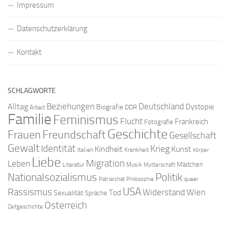
Impressum
Datenschutzerklärung
Kontakt
SCHLAGWORTE
Beziehungen
Deutschland
Alltag
Dystopie
Biografie
DDR
Arbeit
Familie
Feminismus
Flucht
Frankreich
Fotografie
Geschichte
Freundschaft
Frauen
Gesellschaft
Gewalt
Identität
Krieg
Kindheit
Kunst
Italien
Krankheit
Körper
Liebe
Migration
Leben
Mädchen
Literatur
Musik
Mutterschaft
Nationalsozialismus
Politik
queer
Patriarchat
Philosophie
USA
Rassismus
Widerstand
Wien
Tod
Sexualität
Sprache
Österreich
Zeitgeschichte